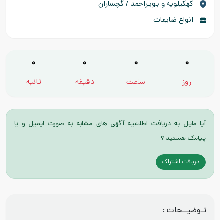
كهكيلويه و بويراحمد / گچساران
انواع ضایعات
0
0
0
0
روز
ساعت
دقیقه
ثانیه
آیا مایل به دریافت اطلاعیه آگهی های مشابه به صورت ایمیل و یا
پیامک هستید ؟
دریافت اشتراک
تـوضیــحات :