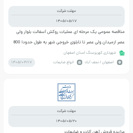
مهلت شرکت
1405/05/17
مناقصه عمومی یک مرحله ای عملیات روکش آسفالت بلوار ولی
عصر ازمیدان ولی عصر تا تابلوی خروجی شهر به طول حدودا 800
متر و عرض 8 متر از محل اعتبارات شهردا
شهرداری کهریزسنگ استان اصفهان
1405/04/17
اصفهان / نجف آباد
انواع ضایعات
مهلت شرکت
1405/05/20
مزایده فروش آهن آلات و ضایعات