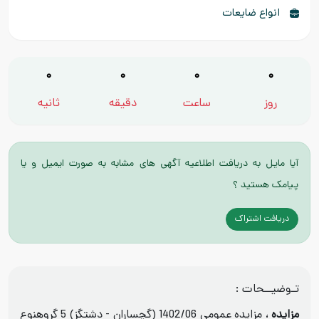
انواع ضایعات
0
0
0
0
روز
ساعت
دقیقه
ثانیه
آیا مایل به دریافت اطلاعیه آگهی های مشابه به صورت ایمیل و یا
پیامک هستید ؟
دریافت اشتراک
تـوضیــحات :
مزایده
، مزایده عمومی 1402/06 (گچساران - دشتگز) 5 گروه
نوع