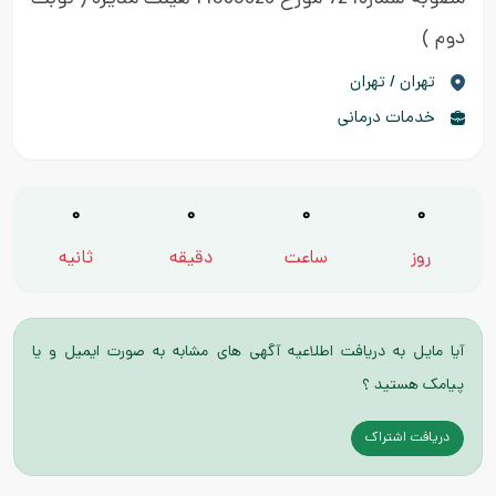
مصوبه شماره724 مورخ 14030626 هیئت مدیره
( نوبت
دوم )
تهران / تهران
خدمات درمانی
0
0
0
0
روز
ساعت
دقیقه
ثانیه
آیا مایل به دریافت اطلاعیه آگهی های مشابه به صورت ایمیل و یا
پیامک هستید ؟
دریافت اشتراک