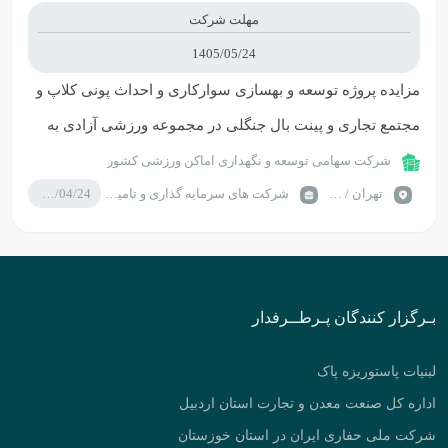
مهلت شرکت
1405/05/24
مزایده پروژه توسعه و بهسازی سوارکاری و احداث پونی کلاپ و
مجتمع تجاری و پینت بال جنگلی در مجموعه ورزشی آزادی به
روش BOLT
شرکت سهامی توسعه و نگهداری اماکن ورزشی کشور
تهران / تهران
شرکت های سرمایه گذاری و تامین سرمایه
1405/04/24
بـرگزار کنندگان پـرطــرفدار
لبنیات پاستوریزه پاک
اداره کل صنعت معدن و تجارت استان اردبیل
شرکت ملی حفاری ایران در استان خوزستان