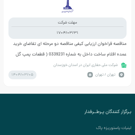
مهلت شرکت
1704/03/31
مناقصه فراخوان ارزیابی کیفی مناقصه دو مرحله ای تقاضای خرید
عمده اقلام ساخت داخل به شماره 0339231 ( قطعات پمپ گل
حفاری )
شرکت ملی حفاری ایران در استان خوزستان
1404/03/05
تهران / تهران
بـرگزار کنندگان پـرطــرفدار
لبنیات پاستوریزه پاک