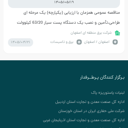
1405/05/19
مناقصه عمومی همزمان با ارزیابی (یکپارچه) یک مرحله ای
طراحی،تأمین و نصب یک دستگاه پست سیار 63/20 کیلوولت
LPGIS بصورت EPC در پست 63/20 کیلوولت بهارستان 3
شرکت برق منطقه ای اصفهان
1405/04/21
اصفهان / اصفهان
برق و تاسیسات
بـرگزار کنندگان پـرطــرفدار
لبنیات پاستوریزه پاک
اداره کل صنعت معدن و تجارت استان اردبیل
شرکت ملی حفاری ایران در استان خوزستان
اداره کل صنعت معدن و تجارت استان اذربایجان غربی