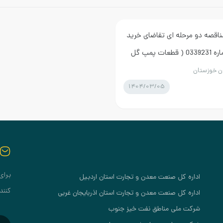
ناقصه دو مرحله ای تقاضای خرید
عمده اقلام ساخت داخل به شماره 0339231 ( قطعات پمپ گل
ان خوزستان
1404/03/05
برای
اداره کل صنعت معدن و تجارت استان اردبیل
کنند
اداره کل صنعت معدن و تجارت استان اذربایجان غربی
شرکت ملی مناطق نفت خیز جنوب