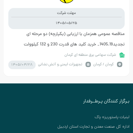
مهلت شرکت
1405/05/25
مناقصه عمومی همزمان با ارزیابی (یکپارچه) دو مرحله ای
تجدید1405.19_ خرید کلید های قدرت 230 و 132 کیلوولت
شرکت سهامی برق منطقه ای کرمان
1405/04/28
كرمان / کرمان
تجهیزات ایمنی و آتش نشانی
بـرگزار کنندگان پـرطــرفدار
لبنیات پاستوریزه پاک
اداره کل صنعت معدن و تجارت استان اردبیل