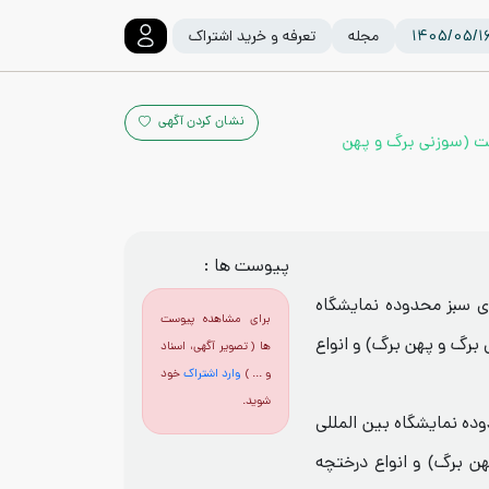
مجله
تعرفه و خرید اشتراک
نشان کردن آگهی
ش : چمن ،درخت (سوزنی برگ و پهن
پیوست ها :
اری 13 هکتار فضای سبز محدوده نمایشگاه
برای مشاهده پیوست
رگ و پهن برگ) و انواع
ها ( تصویر آگهی، اسناد
و ... )
وارد اشتراک
خود
شوید.
ضای سبز محدوده نمایشگاه بین المللی
 برگ) و انواع درختچه