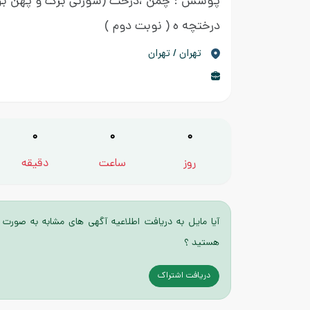
پوشش : چمن ،درخت (سوزنی برگ و پهن برگ
درختچه ه
( نوبت دوم )
تهران / تهران
0
0
0
روز
ساعت
دقیقه
آیا مایل به دریافت اطلاعیه آگهی های مشابه به صورت 
هستید ؟
دریافت اشتراک