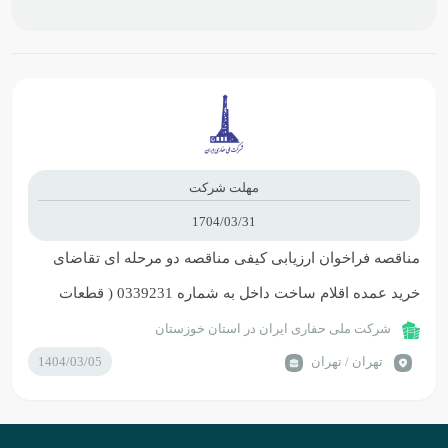
مهلت شرکت
1704/03/31
مناقصه فراخوان ارزیابی کیفی مناقصه دو مرحله ای تقاضای
خرید عمده اقلام ساخت داخل به شماره 0339231 ( قطعات
پمپ گل حفاری )
شرکت ملی حفاری ایران در استان خوزستان
تهران / تهران
1404/03/05