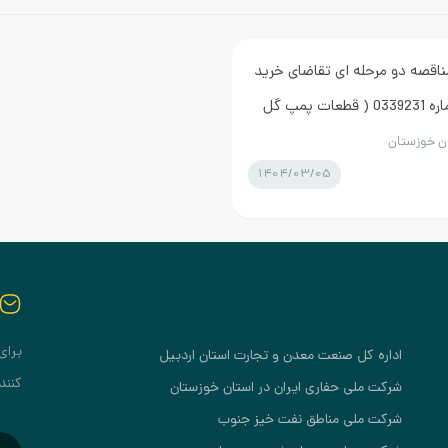
ناقصه دو مرحله ای تقاضای خرید
عمده اقلام ساخت داخل به شماره 0339231 ( قطعات پمپ گل
ان خوزستان
1404/03/05
برای
اداره کل صنعت معدن و تجارت استان اردبیل
کنند
شرکت ملی حفاری ایران در استان خوزستان
شرکت ملی مناطق نفت خیز جنوب