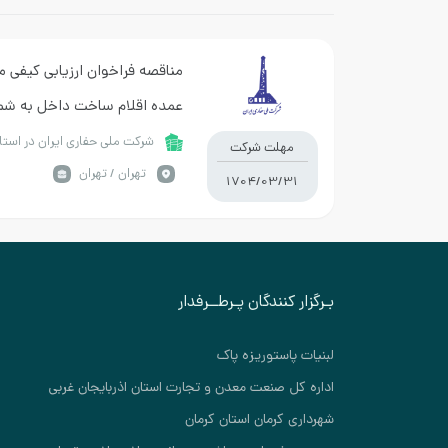
مناقصه فراخوان ارزیابی کیفی م
حفاری )
شرکت ملی حفاری ایران در است
مهلت شرکت
تهران / تهران
1704/03/31
بـرگزار کنندگان پـرطــرفدار
لبنیات پاستوریزه پاک
اداره کل صنعت معدن و تجارت استان اذربایجان غربی
شهرداری کرمان استان کرمان