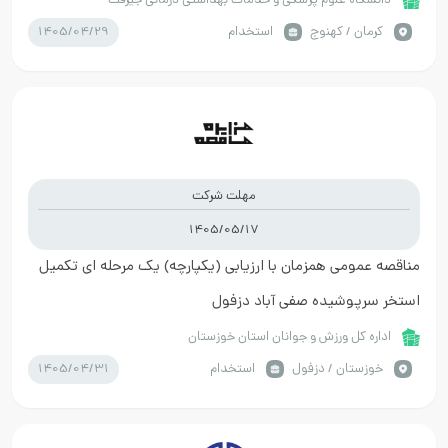
دانشگاه علوم پزشکی و خدمات بهداشتی درمانی جیرفت
1405/04/29
كرمان / کهنوج
استخدام
مهلت شرکت
1405/05/17
مناقصه عمومی همزمان با ارزیابی (یکپارچه) یک مرحله ای تکمیل
استخر سرپوشیده صفی آباد دزفول
اداره کل ورزش و جوانان استان خوزستان
1405/04/31
خوزستان / دزفول
استخدام