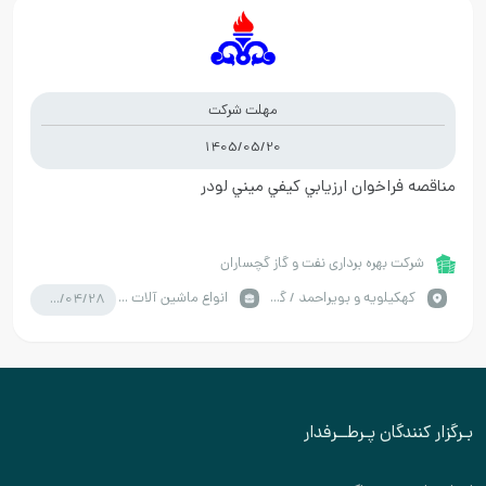
مهلت شرکت
1405/05/20
مناقصه فراخوان ارزيابي کيفي ميني لودر
شرکت بهره برداری نفت و گاز گچساران
1405/04/28
كهكيلويه و بويراحمد / گچساران
انواع ماشین آلات صنعتی
بـرگزار کنندگان پـرطــرفدار