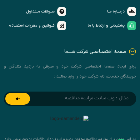
دربــاره مـا
سـوالات مـتداول
پشتیبانی و ارتباط با ما
قـوانین و مقررات استفـاده
صفحه اختصـاصـی شرکت شــما
برای ایجاد صفحه اختصاصی شرکت خود و معرفی به بازدید کنندگان و
جویندگان خدمات، نام شرکت خود را وارد نمائید :
تمـامی حقوق برای مزایده مناقصه محفوظ بوده و استفاده از اطلاعات موجود بدون اجازه