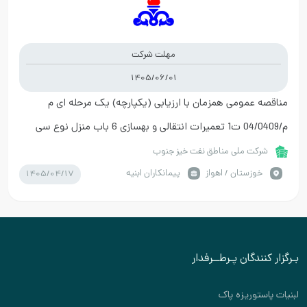
مهلت شرکت
1405/06/01
مناقصه عمومی همزمان با ارزیابی (یکپارچه) یک مرحله ای م
م/04/0409 ت1 تعمیرات انتقالی و بهسازی 6 باب منزل نوع سی
واقع در فاز 54-57 و صد دستگاه شهرک نفت مرحله دو
شرکت ملی مناطق نفت خیز جنوب
1405/04/17
خوزستان / اهواز
پیمانکاران ابنیه
بـرگزار کنندگان پـرطــرفدار
لبنیات پاستوریزه پاک