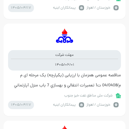
1405/04/17
خوزستان / اهواز
پیمانکاران ابنیه
مهلت شرکت
1405/06/01
مناقصه عمومی همزمان با ارزیابی (یکپارچه) یک مرحله ای م
م/04/0408 ت1 تعميرات انتقالي و بهسازي 7 باب منزل آپارتماني
واقع در شهرک نفت مرحله دوم سال 1404
شرکت ملی مناطق نفت خیز جنوب
1405/04/17
خوزستان / اهواز
پیمانکاران ابنیه