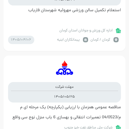
استعلام تکمیل سالن ورزشی مهروئیه شهرستان فاریاب
اداره کل ورزش و جوانان استان کرمان
1405/04/06
كرمان / کرمان
پیمانکاران ابنیه
مهلت شرکت
1405/05/25
مناقصه عمومی همزمان با ارزیابی (یکپارچه) یک مرحله ای م
م/04/0523 تعمیرات انتقالی و بهسازی 6 باب منزل نوع سی واقع
در فاز 2 شهرک نفت مرحله اول سال 1404
شرکت ملی مناطق نفت خیز جنوب