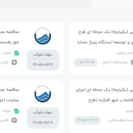
بی (یکپارچه) یک مرحله ای طرح
 و توسعه ایستگاه پمپاژ شماره
جوز رفسنج
سان رضوی
شرکت آب
مهلت شرکت
1405/04/25
تولیدکننده انواع مخازن
كرمان 
1405/05/19
ی (یکپارچه) یک مرحله ای اجرای
مناقصه عمو
اضلاب شهر اقبالیه (طرح
عملیات اجرا
500متر مکعبی و فنس کشی به روستای بالاشهر ، علی آ
زوین
شرکت آب
مهلت شرکت
1405/04/28
نده انواع مخازن
فارس /
1405/05/18