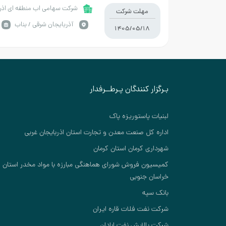
ارومیه ( مردق چای – چاوان چای
شرکت سهامی اب منطقه ای اذر
مهلت شرکت
آذربايجان شرقي / بناب
1405/05/18
بـرگزار کنندگان پـرطــرفدار
لبنیات پاستوریزه پاک
اداره کل صنعت معدن و تجارت استان اذربایجان غربی
شهرداری کرمان استان کرمان
کمیسیون فروش شورای هماهنگی مبارزه با مواد مخدر استان
خراسان جنوبی
بانک سپه
شرکت نفت فلات قاره ایران
شرکت پالایش نفت ابادان