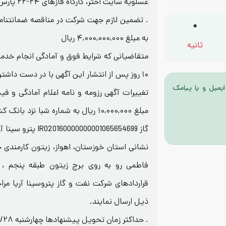
عسلویه سایت اختر، کارگاه فازهای ۲۴-۲۲ پارس جنوبی
. تضمین لازم جهت شرکت در مناقصه ضمانتنامه
0
به مبلغ ۴,۰۰۰,۰۰۰,۰۰۰ ریال
ثانیه
متقاضیانی که شرایط فوق و آمادگی انجام خدمات 
۱۰ روز پس از انتشار این آگهی با در دست داش
ایمیل و یا پیامک
تغییرات آگهی رزومه و نامه اعلام آمادگی و فی
مبلغ ۱۰,۰۰۰,۰۰۰ ریال به شماره شبا نزد
گاز 00000001065654699
نشانی استان خوزستان، اهواز، زیتون کارمندی خ
فاطمی رو به روی برج زیتون طبقه پنجم ، 
قراردادهای شرکت نفت و گاز پتروسینا آریا مرا
ذیل ارسال نمایند.
. حداکثر زمان تحویل پیشنهادها چهارشنبه ۱۴۰۴/۰۸/۲۸ ساعت ۱۲