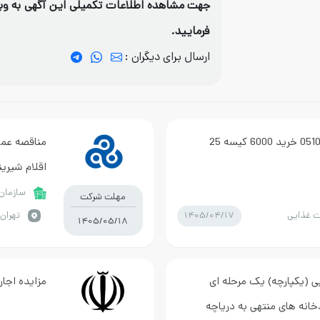
جهت مشاهده اطلاعات تکمیلی این آگهی به وبس
فرمایید.
ارسال برای دیگران :
مناقصه فراخوان ارزیابی کیفی 05101 خرید 6000 کیسه 25
مناقصه عمو
اقلام شیری
وهمايش هاو
سازمان
مهلت شرکت
1405/04/17
 غذایی
تهران 
1405/05/18
ی (یکپارچه) یک مرحله ای
مزایده اجار
خانه های منتهی به دریاچه