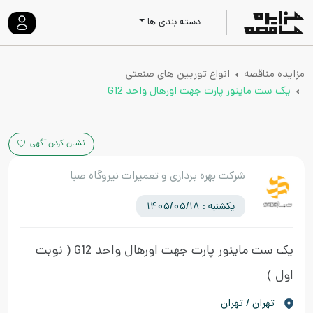
دسته بندی ها
مزایده مناقصه
انواع توربین های صنعتی
یک ست ماینور پارت جهت اورهال واحد G12
نشان کردن آگهی
شرکت بهره برداری و تعمیرات نیروگاه صبا
یکشنبه : 1405/05/18
یک ست ماینور پارت جهت اورهال واحد G12
( نوبت
اول )
تهران / تهران