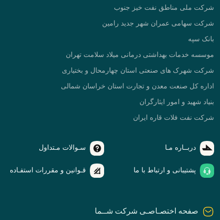
شرکت ملی مناطق نفت خیز جنوب
شرکت سهامی عمران شهر جدید رامین
بانک سپه
موسسه خدمات بهداشتی درمانی میلاد سلامت تهران
شرکت شهرک های صنعتی استان چهارمحال و بختیاری
اداره کل صنعت معدن و تجارت استان خراسان شمالی
بنیاد شهید و امور ایثارگران
شرکت نفت فلات قاره ایران
دربــاره مـا
سـوالات مـتداول
پشتیبانی و ارتباط با ما
قـوانین و مقررات استفـاده
صفحه اختصـاصـی شرکت شــما