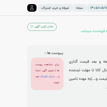
مجله
تعرفه و خرید اشتراک
نشان کردن آگهی
پیوست ها :
د(pdf)حتما مطالعه و بعد قیمت گذاری
برای مشاهده پیوست
ال کالا تا مهلت ثبتشده
ها ( تصویر آگهی، اسناد
و ... )
وارد اشتراک
خود
قیمت و...)به عهده تامین
شوید.