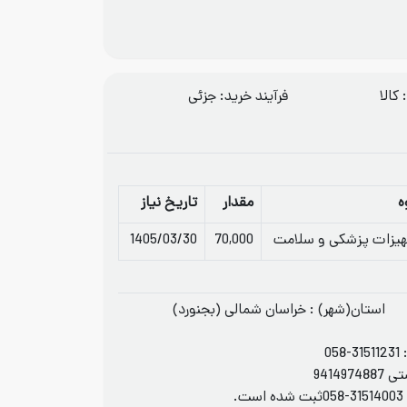
کالا
فرآيند خريد: جزئی
ه
مقدار
تاریخ نیاز
یزات پزشکی و سلامت
70,000
1405/03/30
استان(شهر) : خراسان شمالی (بجنورد)
058-31511231
9414
058-3151400
ثبت شده است.