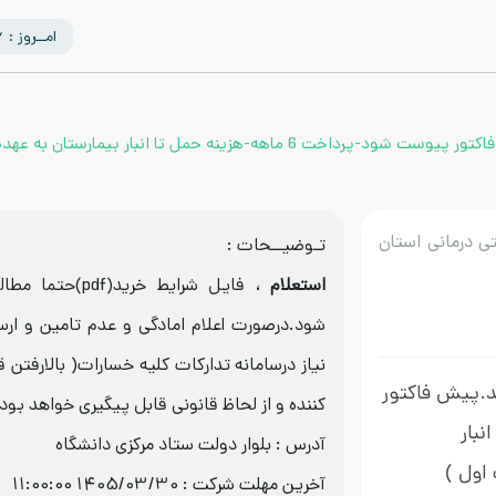
امــروز : 1405/05/16
مل تا انبار بیمارستان به عهده فروشنده میباشد.
ی درمانی استان
تـوضیــحات :
استعلام
، فایل شرایط خری
شود.درصورت اعلام امادگی و عدم تامین و ارس
نیاز درسامانه تدارکات کلیه خسارات( بالارفتن 
.پیش فاکتور
کننده و از لحاظ قانونی قابل پیگیری خواهد بود.
ا انبار
آدرس : بلوار دولت ستاد مرکزی دانشگاه
اول )
آخرین مهلت شرکت :
1405/03/30 11:00:00