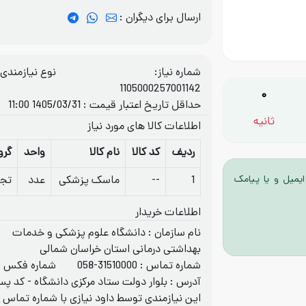
ارسال برای دیگران :
شماره نیاز:
نوع نیازمندی: 
1105000257001142
0
حداقل تاریخ اعتبار قیمت : 1405/03/31 11:00
ثانیه
اطلاعات کالا های مورد نیاز
ردیف
کد کالا
نام کالا
واحد
گرو
ایمیل و یا پیامک
1
--
ماسک پزشکی
عدد
تجه
اطلاعات خریدار
نام سازمان : دانشگاه علوم پزشکی و خدمات
بهداشتی درمانی استان خراسان شمالی
شماره تماس :
058-31510000
شماره فکس :
آدرس : بلوار دولت ستاد مرکزی دانشگاه - کد پستی 974887
این نیازمندی توسط داود نیازی با شماره تماس
3