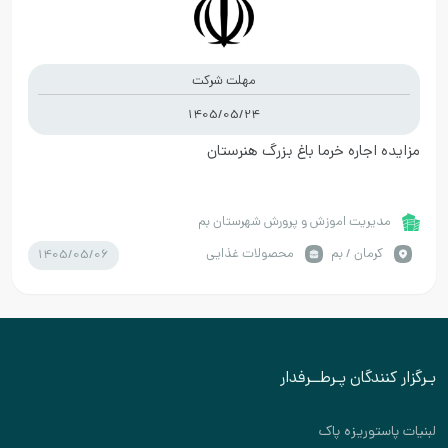
مهلت شرکت
1405/05/24
مزایده اجاره خرما باغ بزرگ هنرستان
مدیریت اموزش و پرورش شهرستان بم
1405/05/06
كرمان / بم
محصولات غذایی
بـرگزار کنندگان پـرطــرفدار
لبنیات پاستوریزه پاک