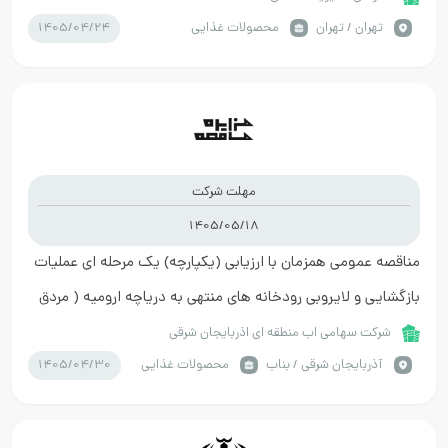
1405/04/24
تهران / تهران
محصولات غذایی
مهلت شرکت
1405/05/18
مناقصه عمومی همزمان با ارزیابی (یکپارچه) یک مرحله ای عمليات
بازگشایی و لایروبی رودخانه های منتهی به دریاچه ارومیه ( مردق
چای – چاوان چای )
شرکت سهامی اب منطقه ای اذربایجان شرقی
1405/04/30
آذربايجان شرقي / بناب
محصولات غذایی