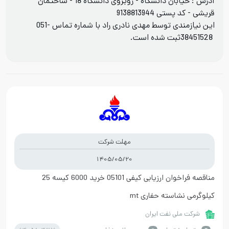
آدرس : خیابان دانشگاه - روبروی دانشگاه 18 - ساختمان
قریشی - کد پستی 9138813944
این نیازمندی توسط مهدی نادری راد با شماره تماس
051-
38451528
ثبت شده است.
مهلت شرکت
1405/05/20
مناقصه فراخوان ارزیابی کیفی 05101 خرید 6000 کیسه 25
کیلوگرمی نشاسته حفاری mt
شرکت ملی نفت ایران