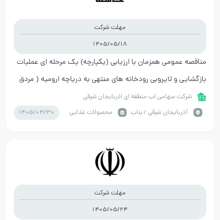
مهلت شرکت
1405/05/18
مناقصه عمومی همزمان با ارزیابی (یکپارچه) یک مرحله ای عمليات
بازگشایی و لایروبی رودخانه های منتهی به دریاچه ارومیه ( مردق
چای – چاوان چای )
شرکت سهامی اب منطقه ای اذربایجان شرقی
1405/04/30
آذربايجان شرقي / بناب
محصولات غذایی
مهلت شرکت
1405/05/24