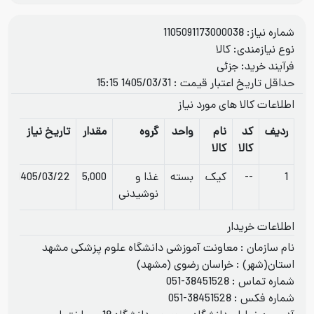
شماره نیاز: 1105091173000038
نوع نیازمندی: کالا
فرآيند خريد: جزئی
حداقل تاریخ اعتبار قیمت : 1405/03/31 15:15
اطلاعات کالا های مورد نیاز
ردیف
کد
نام
واحد
گروه
مقدار
تاریخ نیاز
کالا
کالا
1
--
کیک
بسته
غذا و
5,000
1405/03/22
نوشیدنی
اطلاعات خریدار
نام سازمان : معاونت آموزشی دانشگاه علوم پزشکی مشهد
استان(شهر) : خراسان رضوی (مشهد)
شماره تماس :
051-38451528
شماره فکس :
051-38451528