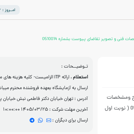
امــروز : 1405/05/16
تـوضیــحات :
استعلام
، ارائه ITP الزامیست- کلیه هزینه 
ارسال به آزمایشگاه بعهده فروشنده محترم میبا
Flexible Ho طبق شرح ومشخصات
آدرس : تهران خیابان دکتر فاطمی نبش خیابان 
( نوبت اول
آخرین مهلت شرکت :
1405/03/25 10:00:00
ارسال برای دیگران :