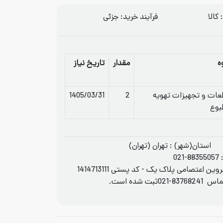
کالا
فرآيند خريد: جزئی
ه
مقدار
تاریخ نیاز
ات و تجهیزات تهویه
2
1405/03/31
بوع
استان(شهر) : تهران (تهران)
021-88355057
اعتصامی پلاک یک - کد پستی 1414713111
 تماس
021-83768241
ثبت شده است.