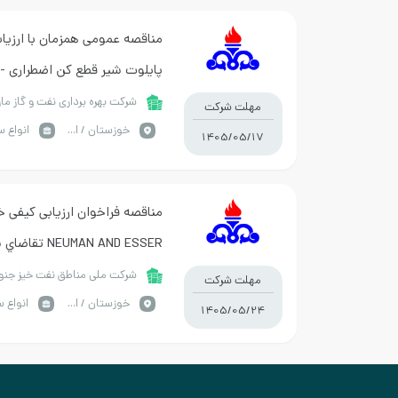
مناقصه عمومی همزمان با ارزیاب
پایلوت شیر قطع کن اضطراری -ش
مارون
شرکت بهره برداری نفت و گاز ما
مهلت شرکت
خوزستان / اهواز
1405/05/17
NEUMAN AND ESSER تقاضاي شماره 0450345-22-31-01
شرکت ملی مناطق نفت خیز جن
مهلت شرکت
خوزستان / اهواز
1405/05/24