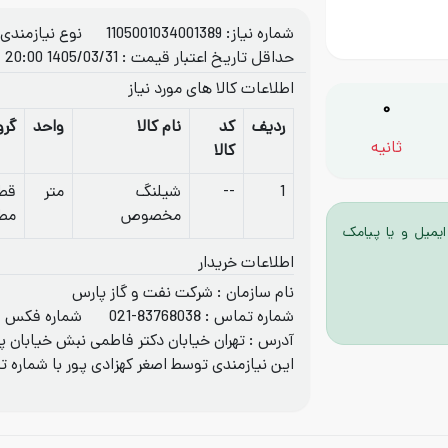
شماره نیاز: 1105001034001389
نوع نیازمندی: 
حداقل تاریخ اعتبار قیمت : 1405/03/31 20:00
اطلاعات کالا های مورد نیاز
0
ردیف
کد
نام کالا
واحد
گرو
ثانیه
کالا
1
--
شیلنگ
متر
قطع
مخصوص
مط
ایمیل و یا پیامک
اطلاعات خریدار
نام سازمان : شرکت نفت و گاز پارس
شماره تماس :
021-83768038
شماره فکس :
آدرس : تهران خیابان دکتر فاطمی نبش خیابان پروین 
این نیازمندی توسط اصغر کهزادی پور با شماره