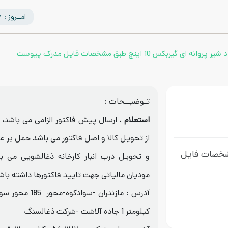
امــروز : 1405/05/16
تـوضیــحات :
استعلام
از تحویل کالا و اصل فاکتور می باشد حمل بر ع
 10 اینچ طبق مشخصات فایل
و تحویل درب انبار کارخانه ذغالشویی می ب
مودیان مالیاتی جهت تایید فاکتورها داشته باش
آدرس : مازندران -س
کیلومتر 1 جاده آلاشت -شرکت ذغالسنگ