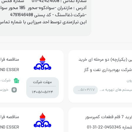
شماره تماس :
011-42424008
شماره فکس :
-شرکت ذغالسنگ - کد پستی 4791646498
این نیازمندی توسط احد میرزایی با شماره تما
ی (یکپارچه) دو مرحله ای خرید
رکت بهره‌برداری نفت و گاز
NEUMAN AND ESSER تقاضاي
رون
شرکت مل
مهلت شرکت
1405/04/17
انواع سیستم های تهویه مطبوع
1405/05/24
مناقصه فراخوان ارزیابی کیفی خريد 7 قلم قطعات کمپرسور
NEUMAN AND ESSER تقاضاي