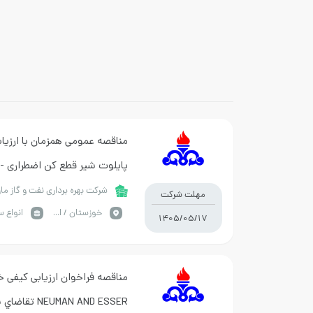
مناقصه عمومی همزمان با ارزیاب
پایلوت شیر قطع کن اضطراری -ش
مارون
شرکت بهره برداری نفت و گاز ما
مهلت شرکت
خوزستان / اهواز
1405/05/17
NEUMAN AND ESSER تقاضاي شماره 0450345-22-31-01