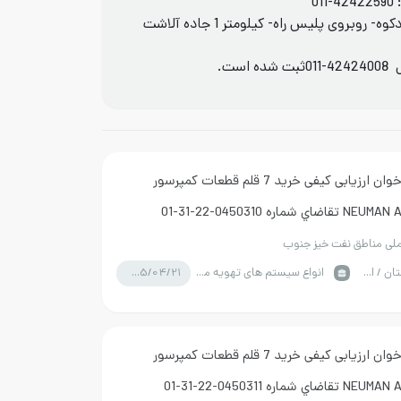
011-42422590
آدرس : مازندران -سوادکوه-محور 185 محور سوادکوه- روبروی پلیس راه- کیلومتر 1 جاده آلاشت
س
011-42424008
ثبت شده است.
مناقصه فراخوان ارزیابی کیفی خريد 7 قلم قطعات کمپرسور
 شماره 0450310-22-31-01
ی مناطق نفت خیز جنوب
1405/04/21
خوزستان / اهواز
انواع سیستم های تهویه مطبوع
مناقصه فراخوان ارزیابی کیفی خريد 7 قلم قطعات کمپرسور
 شماره 0450311-22-31-01