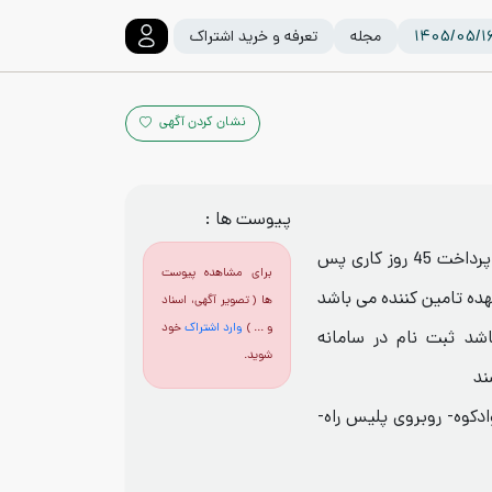
مجله
تعرفه و خرید اشتراک
نشان کردن آگهی
پیوست ها :
، ارسال پیش فاکتور الزامی می باشد، پرداخت 45 روز کاری پس
برای مشاهده پیوست
هده تامین کننده می باشد
ها ( تصویر آگهی، اسناد
و ... )
وارد اشتراک
خود
اشد ثبت نام در سامانه
شوید.
ند
وادکوه-محور 185 محور سوادکوه- روبروی پلیس راه-