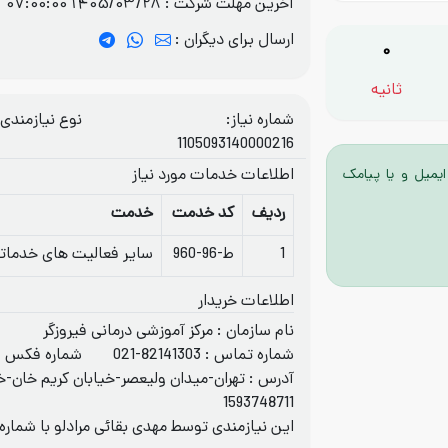
آخرین مهلت شرکت :
1405/03/28 07:00:00
ارسال برای دیگران :
0
ثانیه
شماره نیاز:
نوع نیازمندی
1105093140000216
ایمیل و یا پیامک
اطلاعات خدمات مورد نياز
ردیف
کد خدمت
خدمت
1
ط-96-960
سایر فعالیت های خدما
اطلاعات خریدار
نام سازمان : مرکز آموزشی درمانی فیروزگر
شماره تماس :
021-82141303
شماره فکس :
آدرس : تهران-میدان ولیعصر-خیابان کریم خان-خی
1593748711
این نیازمندی توسط مهدی بقائی مرادلو با شمار