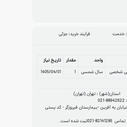
: خدمت
فرآيند خريد: جزئی
واحد
مقدار
تاریخ نیاز
تی شخصی
سال شمسی
1
1405/04/01
استان(شهر) : تهران (تهران)
021-88942622
ابان به آفرین -بیمارستان فیروزگر - کد پستی
ه تماس
021-82141296
ثبت شده است.