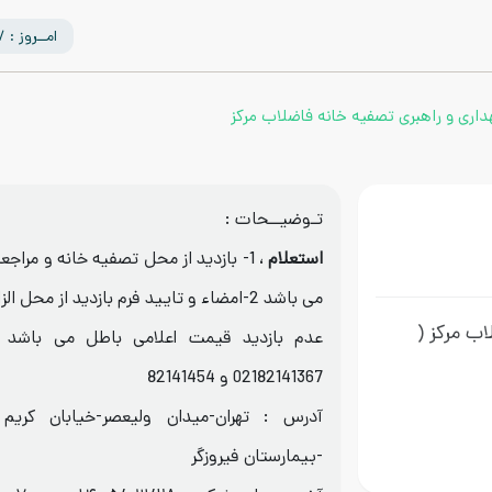
امــروز : 1405/05/17
داری و راهبری تصفیه خانه فاضلاب مرکز
تـوضیــحات :
استعلام
، 1- بازدید از محل تصفیه خانه و مراجعه
اب مرکز
(
02182141367 و 82141454
آدرس : تهران-میدان ولیعصر-خیابان کریم 
-بیمارستان فیروزگر