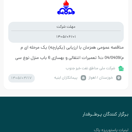
مهلت شرکت
1405/06/01
مناقصه عمومی همزمان با ارزیابی (یکپارچه) یک مرحله ای م
م/04/0409 ت1 تعمیرات انتقالی و بهسازی 6 باب منزل نوع سی
واقع در فاز 54-57 و صد دستگاه شهرک نفت مرحله دو
شرکت ملی مناطق نفت خیز جنوب
1405/04/17
خوزستان / اهواز
پیمانکاران ابنیه
بـرگزار کنندگان پـرطــرفدار
لبنیات پاستوریزه پاک