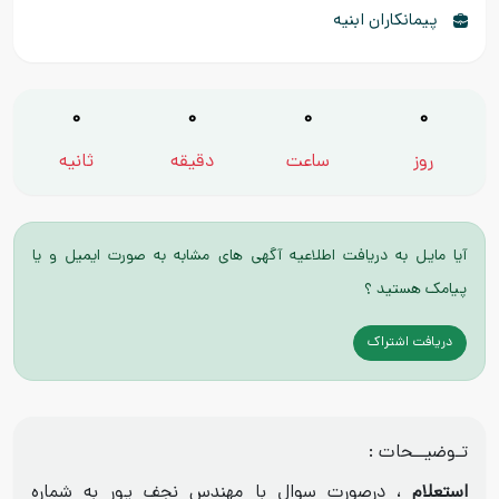
پیمانکاران ابنیه
0
0
0
0
روز
ساعت
دقیقه
ثانیه
آیا مایل به دریافت اطلاعیه آگهی های مشابه به صورت ایمیل و یا
پیامک هستید ؟
دریافت اشتراک
تـوضیــحات :
استعلام
، درصورت سوال با مهندس نجف پور به شماره