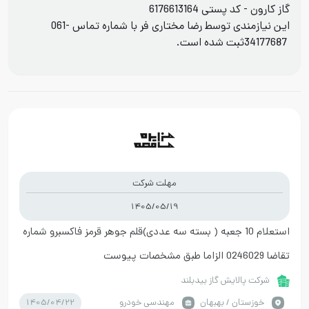
گاز کارون - کد پستی 6176613164
این نیازمندی توسط رضا مختاری فر با شماره تماس
061-
34177687
ثبت شده است.
مهلت شرکت
1405/05/19
استعلام 10 جعبه ( بسته سه عددی)قلم جوهر قرمز فاکسبرو شماره
تقاضا 0246029 الزاما طبق مشخصات پیوست
شرکت پالایش گاز بیدبلند
1405/04/22
خوزستان / بهبهان
مهندسی خودرو