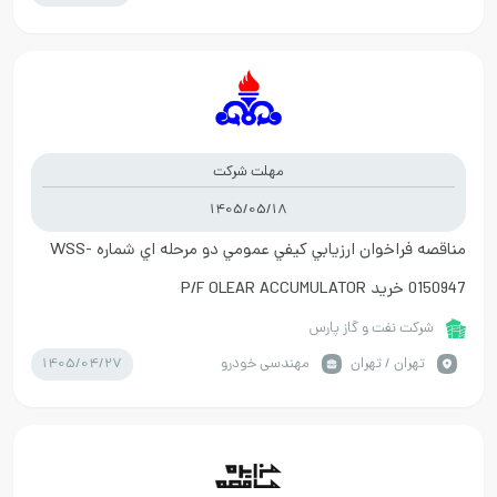
مهلت شرکت
1405/05/18
مناقصه فراخوان ارزيابي کيفي عمومي دو مرحله اي شماره WSS-
0150947 خريد P/F OLEAR ACCUMULATOR
شرکت نفت و گاز پارس
1405/04/27
تهران / تهران
مهندسی خودرو