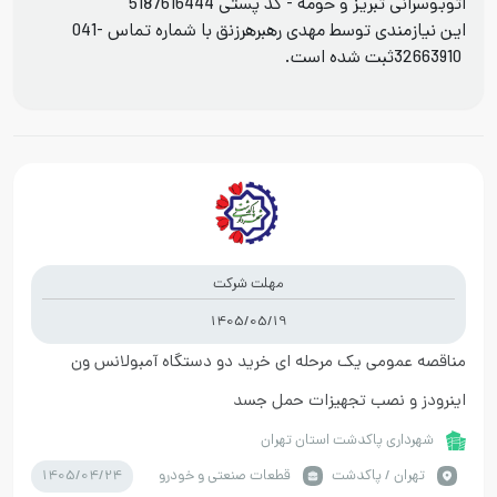
اتوبوسرانی تبریز و حومه - کد پستی 5187616444
این نیازمندی توسط مهدی رهبرهرزنق با شماره تماس
041-
32663910
ثبت شده است.
مهلت شرکت
1405/05/19
مناقصه عمومی یک مرحله ای خرید دو دستگاه آمبولانس ون
اینرودز و نصب تجهیزات حمل جسد
شهرداری پاکدشت استان تهران
1405/04/24
تهران / پاکدشت
قطعات صنعتی و خودرو