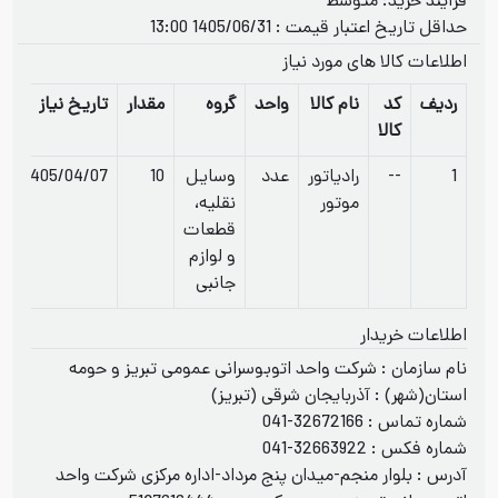
فرآيند خريد: متوسط
حداقل تاریخ اعتبار قیمت : 1405/06/31 13:00
اطلاعات کالا های مورد نیاز
ردیف
کد
نام کالا
واحد
گروه
مقدار
تاریخ نیاز
کالا
1
--
رادیاتور
عدد
وسایل
10
1405/04/07
موتور
نقلیه،
قطعات
و لوازم
جانبی
اطلاعات خریدار
نام سازمان : شرکت واحد اتوبوسرانی عمومی تبریز و حومه
استان(شهر) : آذربایجان شرقی (تبریز)
شماره تماس :
041-32672166
شماره فکس :
041-32663922
آدرس : بلوار منجم-میدان پنج مرداد-اداره مرکزی شرکت واحد