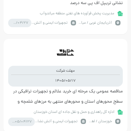
نشانی تریپل اف پی سه درصد
مدیریت پخش فرآورده های نفتی منطقه میاندوآب
1405/04/27
آذربايجان غربي / میاندوآب
تجهیزات ایمنی و آتش نشانی
مهلت شرکت
1405/05/17
مناقصه عمومی یک مرحله ای خرید علائم و تجهیزات ترافیکی در
سطح محورهای استان و محورهای منتهی به مرزهای شلمچه و
چذابه
اداره کل راهداری و حمل و نقل جاده ای استان خوزستان
1405/04/27
خوزستان / اهواز
تجهیزات ایمنی و آتش نشانی