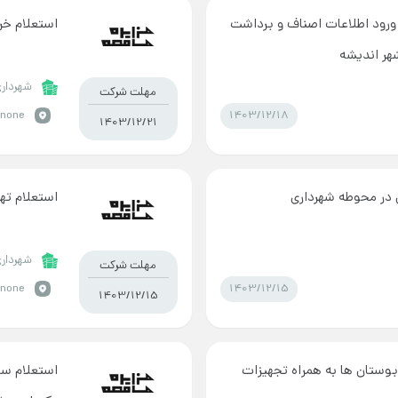
 ورود اطلاعات اصناف و برداشت
استعلام خر
هر اندیشه
شهرداری
مهلت شرکت
1403/12/18
none
1403/12/21
 در محوطه شهرداری
استعلام ته
شهرداری
مهلت شرکت
1403/12/15
none
1403/12/15
بوستان ها به همراه تجهیزات
استعلام سا