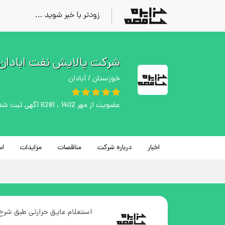
زودتر با خبر شوید ...
شرکت پالایش نفت ابادان
خوزستان / آبادان
عضویت از مهر 1402 ، 6281 آگهی ثبت شده
اخبار
درباره شرکت
مناقصات
مزایدات
اس
استعلام عایق حرارتی طبق شرح