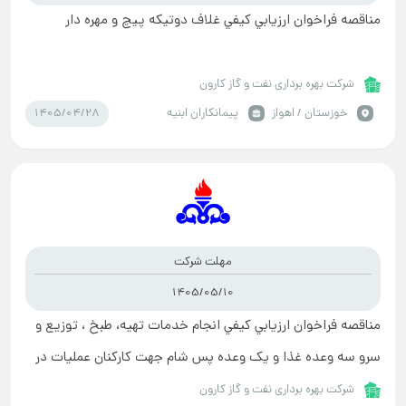
مناقصه فراخوان ارزيابي کيفي غلاف دوتیکه پیچ و مهره دار
شرکت بهره برداری نفت و گاز کارون
1405/04/28
خوزستان / اهواز
پیمانکاران ابنیه
مهلت شرکت
1405/05/10
مناقصه فراخوان ارزيابي کيفي انجام خدمات تهیه، طبخ ، توزیع و
سرو سه وعده غذا و یک وعده پس شام جهت کارکنان عملیات در
مجموعه های صنعتی اهواز 1(کریت) ، اهواز 2 و
شرکت بهره برداری نفت و گاز کارون