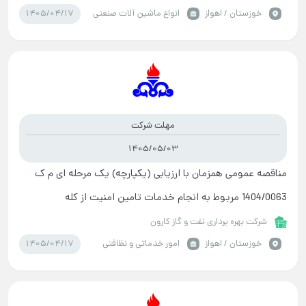
1405/04/17
خوزستان / اهواز
انواع ماشین آلات صنعتی
مهلت شرکت
1405/05/03
مناقصه عمومی همزمان با ارزیابی (یکپارچه) یک مرحله ای م ک
1404/0063 مربوط به انجام خدمات تامین امنیت از کله
ابنیه،اموال و تجهیزات موجود در حزه استحفاظی نفت و گا
شرکت بهره برداری نفت و گاز کارون
1405/04/17
خوزستان / اهواز
امور خدماتی و نظافتی