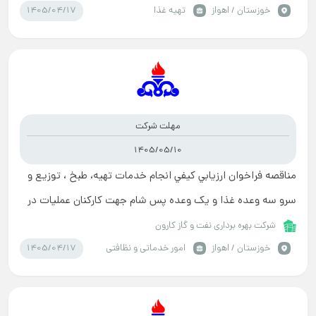
1405/04/17
خوزستان / اهواز
تهیه غذا
مهلت شرکت
1405/05/10
مناقصه فراخوان ارزيابي کيفي انجام خدمات تهیه، طبخ ، توزیع و
سرو سه وعده غذا و یک وعده پس شام جهت کارکنان عملیات در
پایلایشگاه شیرین سازی و منصوری
شرکت بهره برداری نفت و گاز کارون
1405/04/17
خوزستان / اهواز
امور خدماتی و نظافتی