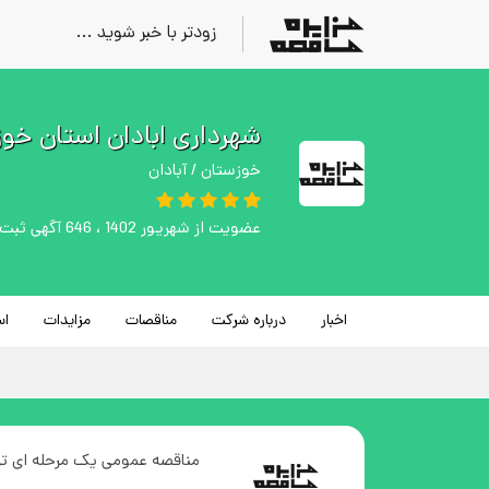
زودتر با خبر شوید ...
شهرداری ابادان استان خو
خوزستان / آبادان
عضویت از شهریور 1402 ، 646 آگهی ثبت شده
اخبار
درباره شرکت
مناقصات
مزایدات
اس
مناقصه عمومی یک مرحله ای تر