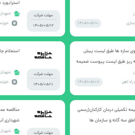
استرابورد سای
ن
شهرداری
مهلت شرکت
1405/05/10
ازی
1405/05/12
بنر5000 متر بر روی سازه ها طبق لیست پیش
استعلام چاپ بنر 
به ریز طبق لیست پیوست ضمیمه
و امضا شود
ن
شهرداری
مهلت شرکت
1405/05/07
 راه آهن
خوزستا
1405/05/11
مه تکمیلی درمان کارکنان(رسمی
مناقصه عمو
اطق سه گانه و سازمان ها
شهرداری آبا
ن
شهرداری
مهلت شرکت