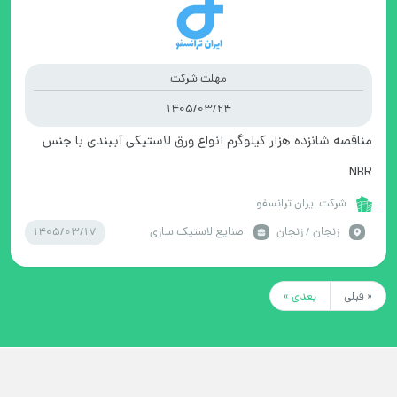
مهلت شرکت
1405/03/24
مناقصه شانزده هزار کیلوگرم انواع ورق لاستیکی آببندی با جنس
NBR
شرکت ایران ترانسفو
1405/03/17
زنجان / زنجان
صنایع لاستیک سازی
« قبلی
بعدی »