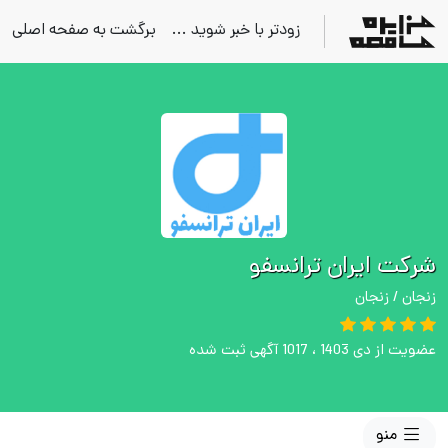
زودتر با خبر شوید ...
برگشت به صفحه اصلی
شرکت ایران ترانسفو
زنجان / زنجان
عضویت از دی 1403 ، 1017 آگهی ثبت شده
منو