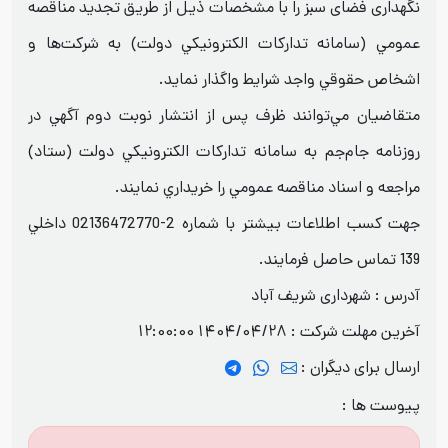
نگهداری فضای سبز را با مشخصات ذيل از طريق تجدید مناقصه
عمومي (سامانه تداركات الكترونيكي دولت) به شرکت‌ها و
اشخاص حقوقي واجد شرايط واگذار نمايد.
متقاضيان مي‌توانند ظرف پس از انتشار نوبت دوم آگهي در
روزنامه جام‌جم به سامانه تداركات الكترونيكي دولت (ستاد)
مراجعه و اسناد مناقصه عمومي را خريداري نمايند.
جهت كسب اطلاعات بيشتر با شماره 2-02136472770 داخلي
139 تماس حاصل فرمايند.
آدرس : شهرداری شریف آباد
آخرین مهلت شرکت :
1404/04/28 12:00:00
ارسال برای دیگران :
پیوست ها :