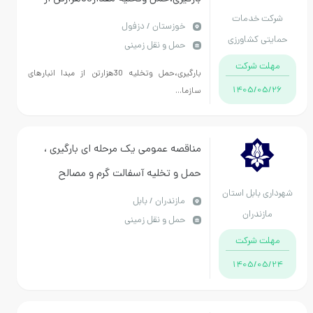
شرکت خدمات
مبدا دزفول
خوزستان / دزفول
حمایتی کشاورزی
حمل و نقل زمینی
استان خوزستان
مهلت شرکت
بارگیری،حمل وتخلیه 30هزارتن از مبدا انبارهای
1405/05/26
سازما...
مناقصه عمومی یک مرحله ای بارگیری ،
حمل و تخلیه آسفالت گرم و مصالح
شهرداری بابل استان
زیرسازی
مازندران / بابل
مازندران
حمل و نقل زمینی
مهلت شرکت
1405/05/24