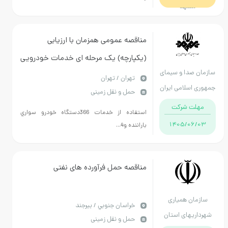
مشهد
مناقصه عمومی همزمان با ارزیابی
(یکپارچه) یک مرحله ای خدمات خودرویی
سازمان صدا و سیمای
مراکز استانها
تهران / تهران
جمهوری اسلامی ایران
حمل و نقل زمینی
مهلت شرکت
استفاده از خدمات 366دستگاه خودرو سواري
1405/06/03
باراننده و4...
مناقصه حمل فرآورده های نفتی
سازمان همیاری
خراسان جنوبي / بیرجند
شهرداریهای استان
حمل و نقل زمینی