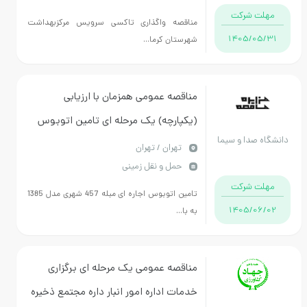
درمانی استان
مهلت شرکت
مناقصه واگذاری تاکسی سرویس مرکزبهداشت
کرمانشاه
1405/05/31
شهرستان کرما...
مناقصه عمومی همزمان با ارزیابی
(یکپارچه) یک مرحله ای تامین اتوبوس
دانشگاه صدا و سیما
اجاره ای مبله 457 شهری مدل 1385 به بالا
تهران / تهران
حمل و نقل زمینی
جهت ارائه سرویس های ایاب و ذهاب
مهلت شرکت
عمومی دانشجویان
تامین اتوبوس اجاره ای مبله 457 شهری مدل 1385
1405/06/02
به با...
مناقصه عمومی یک مرحله ای برگزاری
خدمات اداره امور انبار داره مجتمع ذخیره