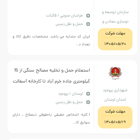
سازمان توسعه و
خراسان جنوبي / قائنات
نوسازی معادن و
حمل و نقل زمینی
صنایع معدنی ایران
مهلت شرکت
ایران کد مشابه می باشد. مشخصات دقیق کالا و
فولادقاینات
1405/05/20
تعداد د...
استعلام حمل و تخلیه مصالح سنگی از 15
کیلومتری جاده خرم آباد تا کارخانه آسفالت
شهرداری بروجرد
شهرداری
لرستان / بروجرد
استان لرستان
حمل و نقل زمینی
مهلت شرکت
1.کلیه اشخاص حقیقی یاحقوقی ذیصلاح ، دارای
1405/05/19
سوابق کا...