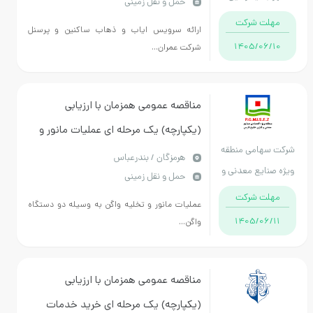
حمل و نقل زمینی
عمومی شهر جدید رامین
مهلت شرکت
ارائه سرویس ایاب و ذهاب ساکنین و پرسنل
1405/06/10
شرکت عمران...
مناقصه عمومی همزمان با ارزیابی
(یکپارچه) یک مرحله ای عملیات مانور و
شرکت سهامی منطقه
تخلیه واگن به وسیله دو دستگاه واگن
هرمزگان / بندرعباس
ویژه صنایع معدنی و
حمل و نقل زمینی
برگردان و انتقال به دپوی مواد معدنی
فلزی خلیج فارس
مهلت شرکت
عملیات مانور و تخلیه واگن به وسیله دو دستگاه
1405/06/11
واگن...
مناقصه عمومی همزمان با ارزیابی
(یکپارچه) یک مرحله ای خرید خدمات