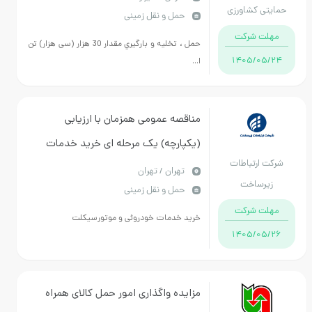
حمایتی کشاورزی
حمل و نقل زمینی
استان فارس
استان فارس
مهلت شرکت
حمل ، تخليه و بارگيري مقدار 30 هزار (سی هزار) تن
1405/05/24
ا...
مناقصه عمومی همزمان با ارزیابی
(یکپارچه) یک مرحله ای خرید خدمات
شرکت ارتباطات
خودروئی و موتورسیکلت
تهران / تهران
زیرساخت
حمل و نقل زمینی
مهلت شرکت
خرید خدمات خودروئی و موتورسیکلت
1405/05/26
مزایده واگذاری امور حمل کالای همراه