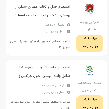
استعلام حمل و تخلیه مصالح سنگی از
روستای وشت نهاوند تا کارخانه آسفالت
شهرداری بروجرد
شهرداری
لرستان / بروجرد
استان لرستان
حمل و نقل زمینی
مهلت شرکت
1.کلیه اشخاص حقیقی یاحقوقی ذیصلاح ، دارای
1405/05/19
سوابق کا...
استعلام اجاره ماشین آلات مورد نیاز
شامل وانت، نیسان، خاور، جرثقیل و ...
سازمان ساماندهی
جهت انجام امور حمل و جابجائی در ابنیه،
خراسان رضوي / مشهد
مشاغل شهری
حمل و نقل زمینی
بازارها و پروژه‌های متعلق به سازمان
وفراورده های
مهلت شرکت
شرایط و ضوابط استعلام مطابق اسناد پیوستی می
کشاورزی شهرداری
1405/05/19
باشد....