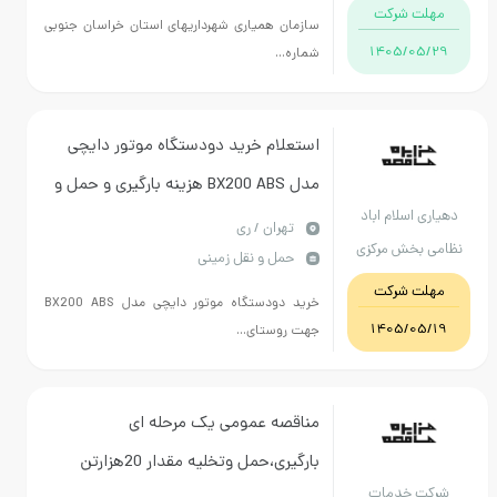
خراسان جنوبی
مهلت شرکت
سازمان همیاری شهرداریهای استان خراسان جنوبی
1405/05/29
شماره...
استعلام خرید دودستگاه موتور دایچی
مدل BX200 ABS هزینه بارگیری و حمل و
دهیاری اسلام اباد
نقل و تخلیه درب دهیاری و هزینه نقل و
تهران / ری
نظامی بخش مرکزی
حمل و نقل زمینی
انتقال سند مالکیت به عهده فروشنده می
شهرستان ری
مهلت شرکت
باشد
خرید دودستگاه موتور دایچی مدل BX200 ABS
1405/05/19
جهت روستای...
مناقصه عمومی یک مرحله ای
بارگیری،حمل وتخلیه مقدار 20هزارتن
شرکت خدمات