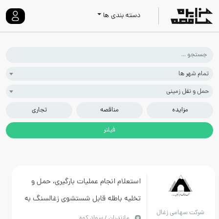
دسته بندی ها
تمام شهر ها
حمل و نقل زمینی
مزایده
مناقصه
تجاری
استعلام انجام عملیات بارگیری، حمل و
تخلیه باطله قابل شستشوی زغالسنگ به
شرکت سهامی زغال
میزان 15 هزار تن طبق شرایط ذکر شده در
مازندران / سواد کوه