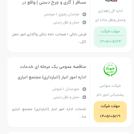
مسافر ( گاری و چرخ دستی ) واقع در
اداره کل راهداری
پایانه مرزی سرخس (نوبت سوم)
خراسان رضوي / سرخس
وحمل ونقل جاده ای
حمل و نقل زمینی
خراسان رضوی
مهلت شرکت
فیش بانکی + ضمانت نامه بانکی واگذاری امور حمل
1405/05/24
کال...
مناقصه عمومی یک مرحله ای خدمات
اداره امور انبار (انبارداری) مجتمع انباری
شرکت سهامی
سایت شوش
خوزستان / شوش
پشتیبانی امور دام
حمل و نقل زمینی
کشور
مهلت شرکت
خدمات اداره امور انبار (انبارداری) مجتمع انباری
1405/05/19
سا...