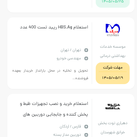
1405/
استعلام HBS.Ag رپید تست 400 عدد
 خدمات
تهران / تهران
ی درمانی
مهندسی خودرو
امت تهران
 شرکت
تحویل و تخلیه در محل بارانداز خریدار بعهده
1405/
فروشنده...
استعلام خرید و نصب تجهیزات ظبط و
پخش کننده و جابجایی دوربین های
توت بخش
نظارنی سطح روستای توت
فارس / اردکان
شهرستان
دوربین مدار بسته