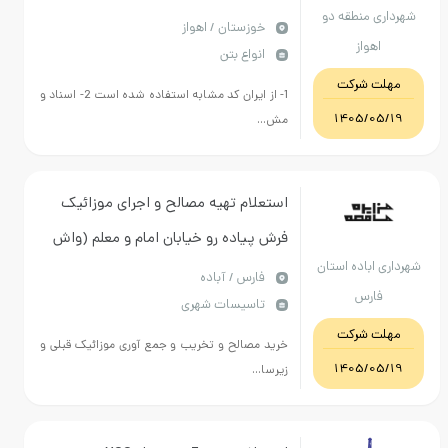
 منطقه دو
خوزستان / اهواز
واز
انواع بتن
 شرکت
1- از ایران کد مشابه استفاده شده است 2- اسناد و
1405/
مش...
استعلام تهیه مصالح و اجرای موزائیک
فرش پیاده رو خیابان امام و معلم (واش
باده استان
بتن 40*40 با ردیف نابینا)فقط پیمانکاران
فارس / آباده
رس
تاسیسات شهری
بومی واجد شرایط شرکت در قیمت گذاری
 شرکت
هستند.
خرید مصالح و تخریب و جمع آوری موزائیک قبلی و
1405/
زیرسا...