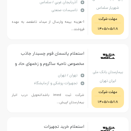
آذربايجان غربي / سلماس
ر سلماس
تاسیسات صنعتی
 شرکت
1-هزینه بیمه وارسال از مبداء تامقصد به عهده
1405/
فروشند...
استعلام پانسمان فوم چسبدار جاذب
مخصوص ناحیه ساکروم و زخمهای حاد و
ن بانک ملی
مزمن دیابتی تعدا 265 عدد مشخصات
تهران / تهران
 تهران
تجهیزات پزشکی و آزمایشگاه
شرح در پیوست تعداد 580 عدد
 شرکت
شرکت ثبت imed باشد/تحویل درب انبار
1405/
بیمارستان /پیش...
استعلام خرید تجهیزات