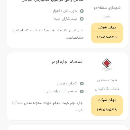
 منطقه دو
سروش واقع در حوزه خدماتی منطقه دو
خوزستان / اهواز
واز
پیمانکاران ابنیه
 شرکت
1- از ایران کد مشابه استفاده است 2- اسناد و
1405/
مشخصات...
استعلام اجاره لودر
معادن
كرمان / کرمان
گ کرمان
ماشین آلات راهسازی
 شرکت
اجاره لودر جهت انجام امورات محوله معدن اسد آباد
1405/
طب...