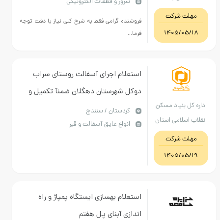
سرور و قطعات الکترونیکی
کزی
 شرکت
فروشنده گرامی فقط به شرح کلی نیاز با دقت توجه
1405/
فرما...
استعلام اجرای آسفالت روستای سراب
دوکل شهرستان دهگلان ضمنآ تکمیل و
بنیاد مسکن
بارگذاری فرم های بازدید از محل و ارزیابی
كردستان / سنندج
لامی استان
انواع عایق آسفالت و قیر
و اجاره نامه یا مالکیت کارخانه آسفالت
ستان
 شرکت
الزامی است
1405/
استعلام بهسازی ایستگاه پمپاژ و راه
اندازی آبنای پل هفتم