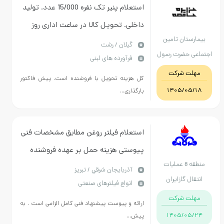
استعلام پنیر تک نفره 15/000 عدد. تولید
داخلی. تحویل کالا در ساعت اداری روز
ان تامین
کاری در محل انبار بیمارستان. تاریخ تولید
گيلان / رشت
حضرت رسول
فرآورده های لبنی
جدید باشد.
ص رشت
 شرکت
کل هزینه تحویل با فروشنده است. پیش فاکتور
1405/
بارگذاری...
استعلام فیلتر روغن مطابق مشخصات فنی
پیوستی هزینه حمل بر عهده فروشنده
منطقه 8 عملیات
می باشد .
آذربايجان شرقي / تبریز
گازایران
انواع فیلترهای صنعتی
 شرکت
ارائه و پیوست پیشنهاد فنی کامل الزامی است . به
1405/
پیش...