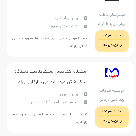
ان فاطمه
تهران / رباط کریم
 رباط کریم
امنیت شبکه و سرور
 شرکت
محل تحویل بیمارستان قیمت ها بصورت پیش
1405/
فاکتور بارگذ...
استعلام هندپیس لسیتوکلاست دستگاه
سنگ شکن درون اندامی سازگار با برند
 خدمات
EMSمدل EL-175 / اخذ دمو قبل از خرید/
تهران / تهران
ی درمانی
تاسیسات و ماشین آلات صنعتی
تسویه فاکتور دوماه پس از تحویل
امت تهران
 شرکت
تحویل انبار میلاد. هزینه ارسال با فروشنده.
1405/
بارگذار...