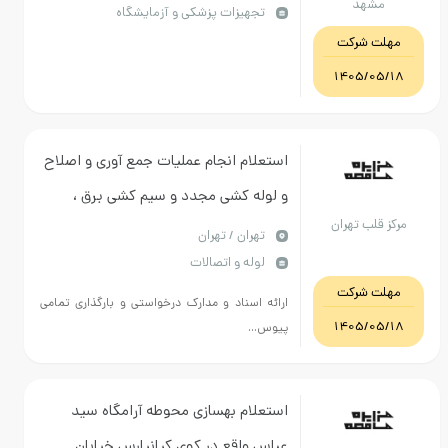
هد
تجهیزات پزشکی و آزمایشگاه
 شرکت
1405/
استعلام انجام عملیات جمع آوری و اصلاح
و لوله کشی مجدد و سیم کشی برق ،
لب تهران
مخابرات ، شبکه و روشنایی طبق نقشه
تهران / تهران
لوله و اتصالات
پیوست و شرح عملیات مندرج در سامانه
 شرکت
ارائه اسناد و مدارک درخواستی و بارگذاری تمامی
1405/
پیوس...
استعلام بهسازی محوطه آرامگاه سید
عباس واقع در کوی کیانپارس خیابان