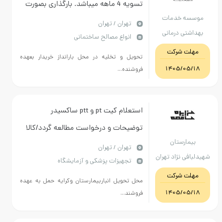
تسویه 4 ماهه میباشد. بارگذاری بصورت
 خدمات
نقد ابطال میگردد.
تهران / تهران
ی درمانی
انواع مصالح ساختمانی
امت تهران
 شرکت
تحویل و تخلیه در محل بارانداز خریدار بعهده
1405/
فروشنده...
استعلام کیت pt و ptt ساکسیدر
توضیحات و درخواست مطالعه گردد/کالا
رستان
مشابه
تهران / تهران
 نژاد تهران
تجهیزات پزشکی و آزمایشگاه
 شرکت
محل تحویل انباربیمارستان وکرایه حمل به عهده
1405/
فروشند...