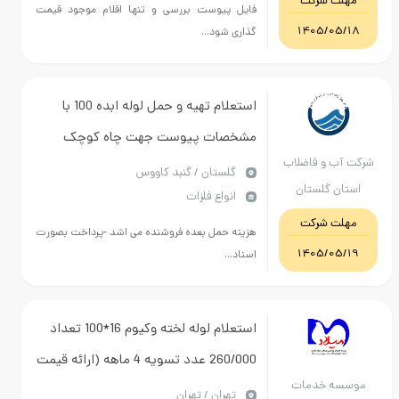
 شرکت
فایل پیوست بررسی و تنها اقلام موجود قیمت
فهان
1405/
گذاری شود...
استعلام تهیه و حمل لوله ابده 100 با
مشخصات پیوست جهت چاه کوچک
 و فاضلاب
خرطوم
گلستان / گنبد کاووس
 گلستان
انواع فلزات
 شرکت
هزینه حمل بعده فروشنده می اشد -پرداخت بصورت
1405/
اسناد...
استعلام لوله لخته وکیوم 16*100 تعداد
260/000 عدد تسویه 4 ماهه (ارائه قیمت
 خدمات
بصورت نقدی ابطال میگردد)
تهران / تهران