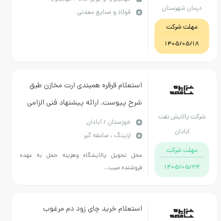
شهرستان
فولاد و صنایع معدنی
یلویه
 شرکت
1405/
استعلام قرقره همبندی ارت مخازن طبق
شرح پیوست. ارائه پیشنهاد فنی الزامی
لایش نفت
میباشد. کارشناس فنی مهندس سرشاد
خوزستان / آبادان
ادان
ارتینگ ، صاعقه گیر
53182834-061
 شرکت
محل تحویل پالایشگاه وهزینه حمل به عهده
1405/
فروشنده میب...
استعلام خرید چای زود دم مرغوب