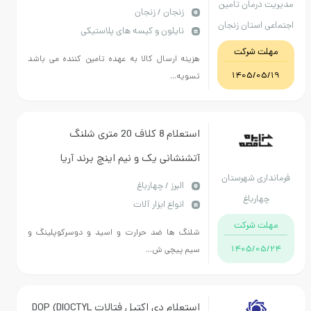
رمان تامین
زنجان / زنجان
ستان زنجان
نایلون و کیسه های پلاستیکی
 شرکت
هزینه ارسال کالا به عهده تامین کننده می باشد
1405/
تسویه...
استعلام 8 کلاف 20 متری شلنگ
آتشنشانی یک و نیم اینچ برند آریا
ی شهرستان
کوپلینگ 8 کلاف 20 متری شلنگ
البرز / چهارباغ
رباغ
انواع ابزار آلات
آتشنشانی دو نیم اینچ برند آریا کوپلینگ
 شرکت
ضد اسید مطابق فایل پیوست
شلنگ ها ضد حرارت و اسید و دوسرکوپلینگ و
1405/
سیم پیچی ش...
استعلام دی اکتیل فتالات DOP (DIOCTYL