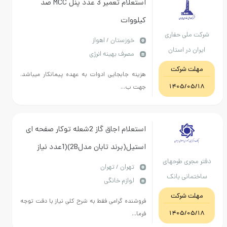
استعلام تعمیر 3 عدد پنل MCC صد
کیلووات
لی حفاری
خوزستان / اهواز
در استان
مصرف بهینه انرژی
ستان
 شرکت
هزینه جابجایی ادوات به عهده پیمانکار میباشد.
1405/
جهت ب...
استعلام اجاق گاز 2شعله توکار صفحه ای
استیل(برند تابان مدل2B)(1عدد نیاز
ری طرحهای
است)-سینک ظرفشویی استیل توکار تک
تهران / تهران
نی بانک
لوازم خانگی
لگن(برند هوادیو سایز80*50)(1عدد نیاز
کزی
 شرکت
است)
فروشنده گرامی فقط به شرح کلی نیاز با دقت توجه
1405/
فرما...