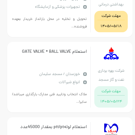
ی درمانی
تجهیزات پزشکی و آزمایشگاه
امت تهران
 شرکت
تحویل و تخلیه در محل بارانداز خریدار بعهده
1405/
فروشنده...
استعلام GATE VALVE * BALL VALVE
ره برداری
خوزستان / مسجد سلیمان
گاز مسجد
انواع شیرآلات
یمان
 شرکت
ملاک انتخاب وتایید فنی مدارک بارگذاری میباشد/
1405/
سایرا...
استعلام لولهptt/pt بمقدار 45000عدد