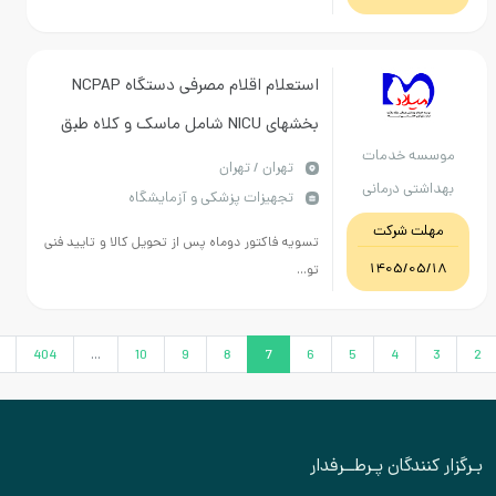
استعلام اقلام مصرفی دستگاه NCPAP
بخشهای NICU شامل ماسک و کلاه طبق
 خدمات
اطلاعات فنی پیوست/ ایران کد مشابه /
تهران / تهران
ی درمانی
تجهیزات پزشکی و آزمایشگاه
اخذ نمونه قبل از خرید
امت تهران
 شرکت
تسویه فاکتور دوماه پس از تحویل کالا و تایید فنی
1405/
تو...
›
405
404
...
10
9
8
7
6
5
4
دگان پـرطــرفدار