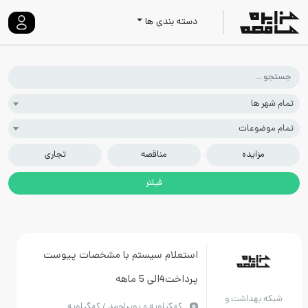
دسته بندی ها
ا
وعات
ایده
مناقصه
تجاری
استعلام سیستم با مشخصات پیوست
پرداخت4الی 5 ماهه
هداشت و
كهكيلويه و بويراحمد / کهگیلویه