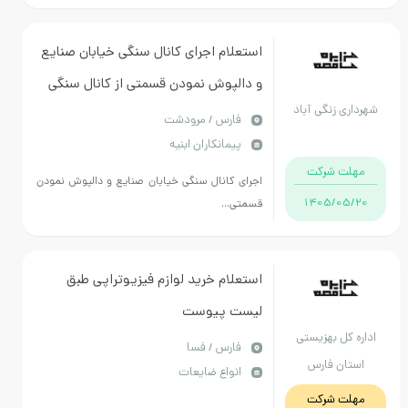
استعلام اجرای کانال سنگی خیابان صنایع
و دالپوش نمودن قسمتی از کانال سنگی
زنگی آباد
مطابق دستور کار و مشخصات فنی
فارس / مرودشت
پیمانکاران ابنیه
پیوست09171961677
 شرکت
اجرای کانال سنگی خیابان صنایع و دالپوش نمودن
1405/
قسمتی...
استعلام خرید لوازم فیزیوتراپی طبق
لیست پیوست
ل بهزیستی
فارس / فسا
ن فارس
انواع ضایعات
 شرکت