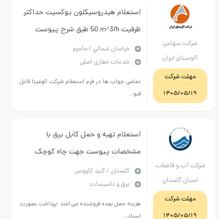
استعلام هیدروسیکلون ‎بوکسیت‏ حداکثر
ظرفیت ‎50 m^3/h‏ طبق شرح پیوست
سهامی
خراسان شمالي / جاجرم
ای ایران
خدمات حفاری اصلی
 شرکت
تمامی جواب ها در فرم استعلام شرکت آلومینا قابل
1405/
قبو...
استعلام تهیه و حمل کابل برق با
مشخصات پیوست جهت چاه کوچک
 و فاضلاب
خرطوم گنبد
گلستان / گنبد کاووس
 گلستان
برق و تاسیسات
 شرکت
هزینه حمل بعده فروشنده می اشد -پرداخت بصورت
1405/
اسناد...