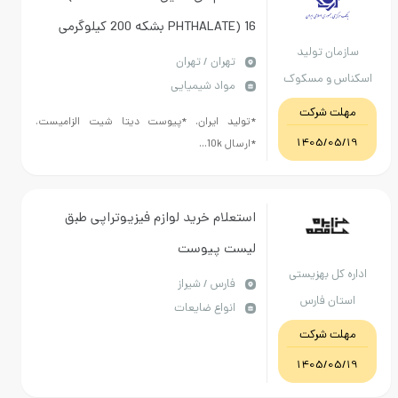
PHTHALATE) 16 بشکه 200 کیلوگرمی
ن تولید
تهران / تهران
و مسکوک
مواد شیمیایی
 مرکزی
 شرکت
*تولید ایران. *پیوست دیتا شیت الزامیست.
1405/
*ارسال 10k...
استعلام خرید لوازم فیزیوتراپی طبق
لیست پیوست
ل بهزیستی
فارس / شیراز
ن فارس
انواع ضایعات
 شرکت
1405/