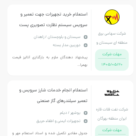
استعلام خرید تجهیزات جهت تعمیر و
سرویس سیستم نظارت تصویری پست
امی برق
230 کیلوولت تل سیاه، طبق اسناد
سيستان و بلوچستان / زاهدان
 سیستان و
دوربین مدار بسته
پیوست کالاانتخاب شده مشابه میباشد.
چستان
 شرکت
پیشنهاد دهندگان ملزم به بارگذاری آنالیز قیمت
1405/
بهمرا...
استعلام انجام خدمات شارز سرویس و
تعمیر سیلندرهای گاز صنعتی
 فلات قاره
بوشهر / دیلم
طقه بهرگان
تجهیزات ایمنی و اطفاء حریق
 شرکت
جدول مقادیر تکمیل شده و اسناد استعلام مهر و