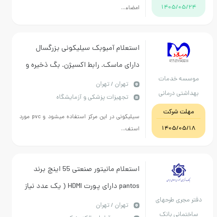
1405/
امضاء...
استعلام آمبوبک سیلیکونی بزرگسال
دارای ماسک. رابط اکسیژن. بگ ذخیره و
 خدمات
دریچه ویو.قابل شستشو و استریل.
تهران / تهران
ی درمانی
تجهیزات پزشکی و آزمایشگاه
مجوز اداره تجهیزات پزشکی تسویه
امت تهران
 شرکت
فاکتور دوماهه
سیلیکونی در این مرکز استفاده میشود و pvc مورد
1405/
استف...
استعلام مانیتور صنعتی 55 اینچ برند
pantos دارای پورت HDMI ( یک عدد نیاز
ری طرحهای
است)
تهران / تهران
نی بانک