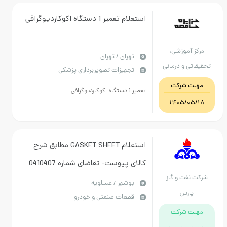
استعلام تعمیر 1 دستگاه اکوکاردیوگرافی
آموزشی،
تهران / تهران
 و درمانی
تجهیزات تصویربرداری پزشکی
روق شهید
 شرکت
تعمیر 1 دستگاه اکوکاردیوگرافی
ائی
1405/
استعلام GASKET SHEET مطابق شرح
کالای پیوست- تقاضای شماره 0410407
فت و گاز
بوشهر / عسلویه
رس
قطعات صنعتی و خودرو
 شرکت