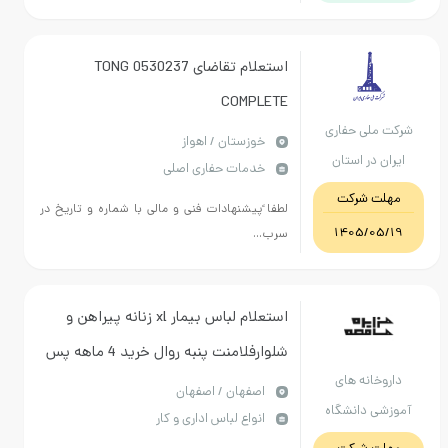
استعلام تقاضای 0530237 TONG
COMPLETE
لی حفاری
خوزستان / اهواز
در استان
خدمات حفاری اصلی
ستان
 شرکت
لطفا ًپیشنهادات فنی و مالی با شماره و تاریخ در
1405/
سرب...
استعلام لباس بیمار xl زنانه پیراهن و
شلوارفلامنت پنبه روال خرید 4 ماهه پس
انه های
از تامین اعتبار
اصفهان / اصفهان
 دانشگاه
انواع لباس اداری و کار
شکی استان