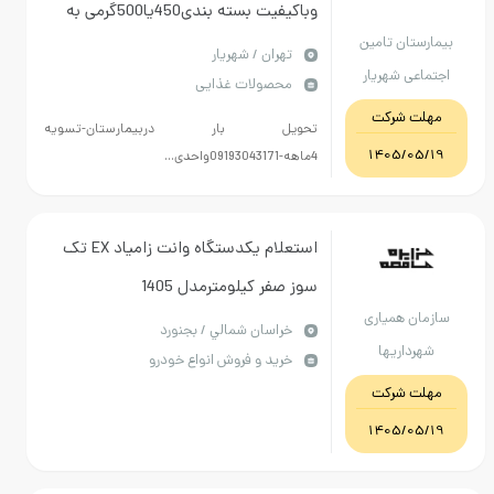
وباکیفیت بسته بندی450یا500گرمی به
ان تامین
مقدار 200کیلو
تهران / شهریار
ی شهریار
محصولات غذایی
 شرکت
تحویل بار دربیمارستان-تسویه
1405/
4ماهه-09193043171واحدی...
استعلام یکدستگاه وانت زامیاد EX تک
سوز صفر کیلومترمدل 1405
 همیاری
خراسان شمالي / بجنورد
اریها
خرید و فروش انواع خودرو
 شرکت
1405/