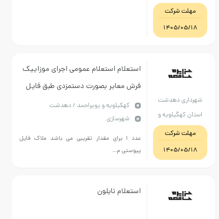
دکان
 شرکت
1405/
استعلام استعلام عمومی اجرای موزاییک
فرش معابر بصورت دستمزدی طبق فایل
ی دهدشت
پیوستی
كهكيلويه و بويراحمد / دهدشت
هگیلویه و
شهرسازی
راحمد
 شرکت
عدد ا برای مقدار تقریبی می باشد ملاک فایل
1405/
پیوستی م...
استعلام نایلون