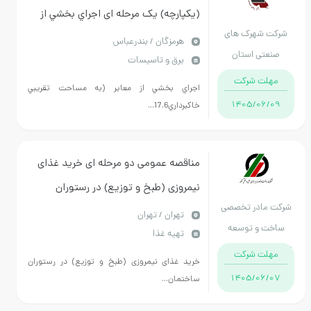
(یکپارچه) یک مرحله ای اجراي بخشي از
شرکت شهرک های
معابر و كانال هاي آب هاي سطحي و
هرمزگان / بندرعباس
صنعتی استان
برق و تاسیسات
هدايت سيلاب شهرك صنعتي خليج
هرمزگان
مهلت شرکت
فارس به مدت 12 ماه شمسي
اجراي بخشي از معابر (به مساحت تقريبي
1405/06/09
خاكبرداري17.6...
مناقصه عمومی دو مرحله ای خرید غذای
نیمروزی (طبخ و توزیع) در رستوران
شرکت مادر تخصصی
ساختمان ظفر.
تهران / تهران
ساخت و توسعه
تهیه غذا
زیربناهای حمل و نقل
مهلت شرکت
خرید غذای نیمروزی (طبخ و توزیع) در رستوران
کشور
1405/06/07
ساختمان...