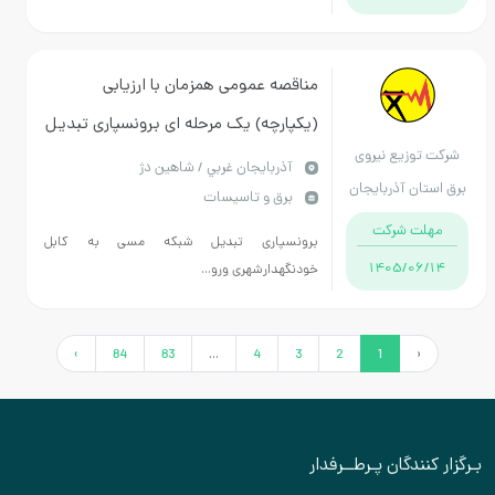
مناقصه عمومی همزمان با ارزیابی
(یکپارچه) یک مرحله ای برونسپاری تبدیل
شرکت توزیع نیروی
شبکه مسی به کابل خودنگهدارشهری
آذربايجان غربي / شاهین دژ
برق استان آذربایجان
برق و تاسیسات
وروستایی برق شاهین دژ
غربی
مهلت شرکت
برونسپاری تبدیل شبکه مسی به کابل
1405/06/14
خودنگهدارشهری ورو...
›
84
83
...
4
3
2
1
‹
بـرگزار کنندگان پـرطــرفدار