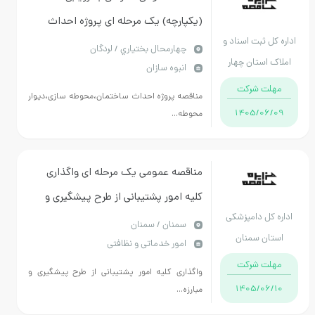
(یکپارچه) یک مرحله ای پروژه احداث
اداره کل ثبت اسناد و
ساختمان اداری اداره ثبت اسناد و املاک
چهارمحال بختياري / لردگان
املاک استان چهار
انبوه سازان
شهرستان لردگان
محال و بختیاری
مهلت شرکت
مناقصه پروژه احداث ساختمان،محوطه سازی،دیوار
1405/06/09
محوطه...
مناقصه عمومی یک مرحله ای واگذاری
کلیه امور پشتیبانی از طرح پیشگیری و
اداره کل دامپزشکی
مبارزه با بیماری های دام و طیور
سمنان / سمنان
استان سمنان
امور خدماتی و نظافتی
مهلت شرکت
واگذاری کلیه امور پشتیبانی از طرح پیشگیری و
1405/06/10
مبارزه...