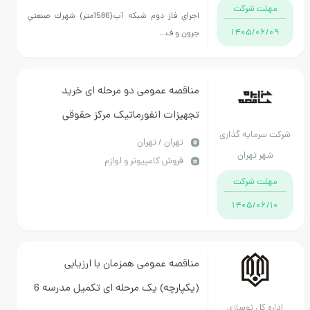
هرمزگان
مهلت شرکت
شمسي
اجراي فاز دوم شبكه آب(1586متر) شهرك صنعتي
1405/06/09
جرون و ف...
مناقصه عمومی دو مرحله ای خرید
تجهیزات انفورماتیک مرکز حقوقی
شرکت سرمایه گذاری
شهرداری تهران
تهران / تهران
شهر تهران
فروش کامپیوتر و لوازم
مهلت شرکت
1405/06/10
مناقصه عمومی همزمان با ارزیابی
(یکپارچه) یک مرحله ای تکميل مدرسه 6
اداره کل نوسازی