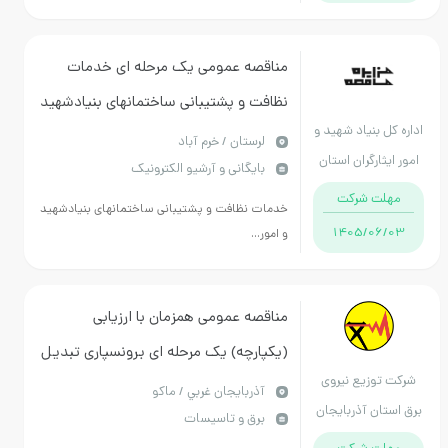
مناقصه عمومی یک مرحله ای خدمات
نظافت و پشتیبانی ساختمانهای بنیادشهید
اداره کل بنیاد شهید و
و امور ایثارگران لرستان
لرستان / خرم آباد
امور ایثارگران استان
بایگانی و آرشیو الکترونیک
لرستان
مهلت شرکت
خدمات نظافت و پشتیبانی ساختمانهای بنیادشهید
1405/06/03
و امور...
مناقصه عمومی همزمان با ارزیابی
(یکپارچه) یک مرحله ای برونسپاری تبدیل
شرکت توزیع نیروی
شبکه مسی به کابل خودنگهدارشهری
آذربايجان غربي / ماکو
برق استان آذربایجان
برق و تاسیسات
وروستایی برق ماکو
غربی