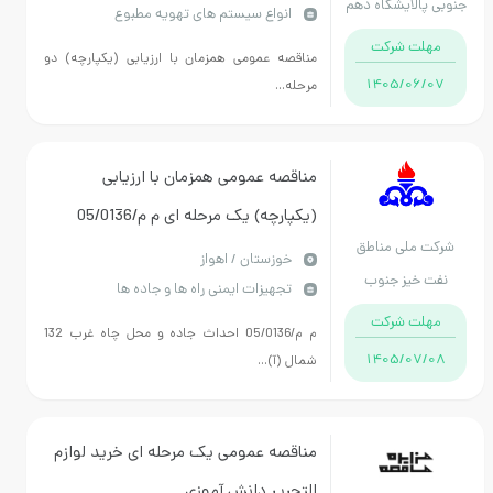
جنوبی پالایشگاه دهم
انواع سیستم های تهویه مطبوع
0440124خرید:PIPE
مهلت شرکت
مناقصه عمومی همزمان با ارزیابی (یکپارچه) دو
1405/06/07
مرحله...
مناقصه عمومی همزمان با ارزیابی
(یکپارچه) یک مرحله ای م م/05/0136
شرکت ملی مناطق
احداث جاده و محل چاه غرب 132 شمال
خوزستان / اهواز
نفت خیز جنوب
تجهیزات ایمنی راه ها و جاده ها
(آ) منصوری (پسماند)
مهلت شرکت
م م/05/0136 احداث جاده و محل چاه غرب 132
1405/07/08
شمال (آ)...
مناقصه عمومی یک مرحله ای خريد لوازم
التحرير دانش آموزي