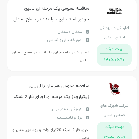
مناقصه عمومی یک مرحله ای تامین
خودرو استیجاری با راننده در سطح استان
اداره کل دامپزشکی
سمنان / سمنان
استان سمنان
امور خدماتی و نظافتی
مهلت شرکت
تامین خودرو استیجاری با راننده در سطح استان
1405/06/10
مطابق...
مناقصه عمومی همزمان با ارزیابی
(یکپارچه) یک مرحله ای اجراي فاز 2 شبكه
شرکت شهرک های
20كيلو ولت و روشنايي معابر و تامين برق
هرمزگان / بندرعباس
صنعتی استان
برق و تاسیسات
ايستگاه پمپاژ آب شهرك صنعتي جرون به
هرمزگان
مهلت شرکت
مدت 4ماه شمسي
اجراي فاز 2 شبكه 20كيلو ولت و روشنايي معابر و
1405/06/09
تامي...