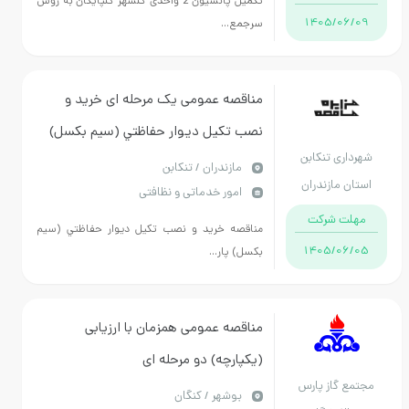
تکمیل پانسیون 2 واحدی گلشهر گلپایگان به روش
1405/06/09
سرجمع...
مناقصه عمومی یک مرحله ای خريد و
نصب تكيل ديوار حفاظتي (سيم بكسل)
شهرداری تنکابن
پارک هنرمندان تنکابن
مازندران / تنکابن
استان مازندران
امور خدماتی و نظافتی
مهلت شرکت
مناقصه خريد و نصب تكيل ديوار حفاظتي (سيم
1405/06/05
بكسل) پار...
مناقصه عمومی همزمان با ارزیابی
(یکپارچه) دو مرحله ای
مجتمع گاز پارس
R10/1404/041شماره SAH-
بوشهر / کنگان