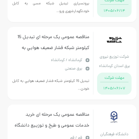
مهلت شرکت
برونسپاری تبدیل شبکه مسی به کابل
1405/06/14
خودنگهدارشهری ورو...
مناقصه عمومی یک مرحله ای تبديل 15
کيلومتر شبکه فشار ضعيف هوايي به
شرکت توزیع نیروی
کابل خودنگهدارامور برق شمال kh(نصر
كرمانشاه / کرمانشاه
برق استان کرمانشاه
برق صنعتی
،رودکي ،خیابان ايثار( از محل اعتبارات
مهلت شرکت
کاهش تلفات -د
تبديل 15 کيلومتر شبکه فشار ضعيف هوايي به کابل
1405/06/07
خودن...
مناقصه عمومی یک مرحله ای خرید
خدمات عمومی و طبخ و توزییع دانشگاه
دانشگاه فرهنگیان
فرهنگیان استان قم
قم / قم