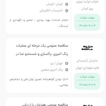
شرکت تولید نیروی
ایستگاه تقلیل فشار گاز نیروگاه های حافظ
كرمان / کرمان
برق کرمان
تاسیسات الکتریکی
شیراز ، عسلویه گناوه
مهلت شرکت
انجام خدمات بهره برداری ، تعمیر و نگهداری از
1405/06/04
ایستگ...
مناقصه عمومی یک مرحله ای عملیات
رنگ آمیزی، پاکسازی و شستشو نما در
سازمان آرامستان
سطح سازمان آرامستان های تهران و
تهران / ری
های شهرداری تهران
رنگ آمیزی صنعتی
شهرداری حرم مطهر امام(ره)
مهلت شرکت
1-دارا بودن گواهینامه تعیین توان فنی و تشخیص
1405/06/09
صلاحی...
مناقصه عمومی همزمان با ارزیابی