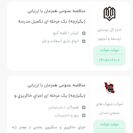
مناقصه عمومی همزمان با ارزیابی
(یکپارچه) یک مرحله ای تکمیل مدرسه
اداره کل نوسازی
الزهرا تمگران قلعه گنج
كرمان / قلعه گنج
توسعه و تجهیز
انواع عایق آسفالت و قیر
مدارس استان کرمان
مهلت شرکت
1405/06/07
مناقصه عمومی همزمان با ارزیابی
(یکپارچه) یک مرحله ای اجراي خاكريزي و
شرکت شهرک های
سنگريزي بخشي از معابر شهرك صنعتي
هرمزگان / بندرعباس
صنعتی استان
برق و تاسیسات
خليج فارس به مدت 12 ماه شمسي
هرمزگان
مهلت شرکت
اجراي خاكريزي و سنگريزي بخشي از معابر (به