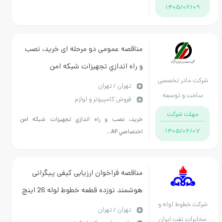
1405/06/09
مناقصه عمومی دو مرحله ای خريد، نصب
و راه اندازي تجهيزات شبکه امن
شرکت مادر تخصصی
اختصاصي APN و تجهيزات VPN.
تهران / تهران
ساخت و توسعه
فروش کامپیوتر و لوازم
زیربناهای حمل و نقل
مهلت شرکت
خريد، نصب و راه اندازي تجهيزات شبکه امن
کشور
1405/06/07
اختصاصي AP...
مناقصه فراخوان ارزیابی کیفی پیگرانی
هوشمند نوزده قطعه خطوط لوله 26 اینچ
شرکت خطوط لوله و
تهران / تهران
مخابرات نفت ایران