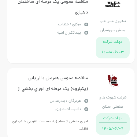
مناقصه عمومی یک مرحله ای ساختمان
دهیاری
دهیاری مس علیا
مركزي / خنداب
بخش جاورسیان
پیمانکاران ابنیه
شهرستان خنداب
مهلت شرکت
1405/06/03
مناقصه عمومی همزمان با ارزیابی
(یکپارچه) یک مرحله ای اجراي بخشي از
شرکت شهرک های
معابر، جدول گذاري و سه دستگاه آبرو
هرمزگان / بندرعباس
صنعتی استان
تاسیسات شهری
لوله اي شهرك صنعتي گمبرون به مدت 6
هرمزگان
مهلت شرکت
ماه شمسي
اجراي بخشي از معابر(به مساحت تقريبي خاكبرداري
1405/06/09
1.59...