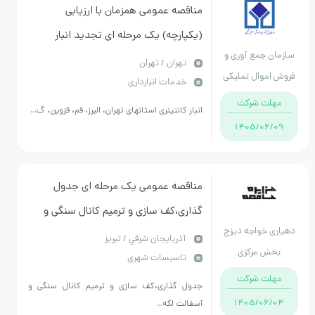
مناقصه عمومی همزمان با ارزیابی
(یکپارچه) یک مرحله ای تجدید انبار
سازمان جمع آوری و
کانتینری استانهای تهران، البرز، قم، قزوین،
تهران / تهران
فروش اموال تملیکی
خدمات انبارداری
گیلان، مازندران، مرکزی
مهلت شرکت
انبار کانتینری استانهای تهران، البرز، قم، قزوین، گ...
1405/06/09
مناقصه عمومی یک مرحله ای جدول
گذاری،کف سازی و ترمیم کانال سنگی و
دهیاری خواجه دیزج
آسفالت لکه گیری معابر روستای خواجه
آذربايجان شرقي / تبریز
بخش مرکزی
تاسیسات شهری
دیزج
شهرستان تبریز
مهلت شرکت
جدول گذاری،کف سازی و ترمیم کانال سنگی و
1405/06/04
آسفالت لکه...