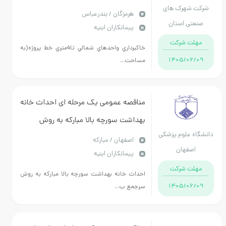
شرکت شهرک های
واحدهاي شمالي تا4متري خط پروژه، كانال
هرمزگان / بندرعباس
صنعتی استان
پیمانکاران ابنیه
بلوار ورودي و روسازي باقي مانده شهرك
هرمزگان
مهلت شرکت
صنعتي جرون به مدت 24ما
خاكبرداري واحدهاي شمالي تا4متري خط پروژه(به
1405/06/09
مساحت...
مناقصه عمومی یک مرحله ای احداث خانه
بهداشت سورچه بالا مبارکه به روش
دانشگاه علوم پزشکی
سرجمع بر اساس فهارس بهای سال 1404
اصفهان / مبارکه
اصفهان
پیمانکاران ابنیه
مهلت شرکت
احداث خانه بهداشت سورچه بالا مبارکه به روش
1405/06/09
سرجمع ب...