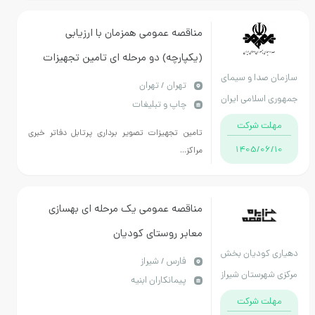
مناقصه عمومی همزمان با ارزیابی
(یکپارچه) دو مرحله ای تامین تجهیزات
سازمان صدا و سیمای
تصویر برداری پرتابل دفاتر خبری مراکز
تهران / تهران
جمهوری اسلامی ایران
چاپ و تبلیغات
استانها
مهلت شرکت
تامین تجهیزات تصویر برداری پرتابل دفاتر خبری
1405/06/10
مراکز...
مناقصه عمومی یک مرحله ای بهسازی
معابر روستای کودیان
دهیاری کودیان بخش
فارس / شیراز
مرکزی شهرستان شیراز
پیمانکاران ابنیه
مهلت شرکت