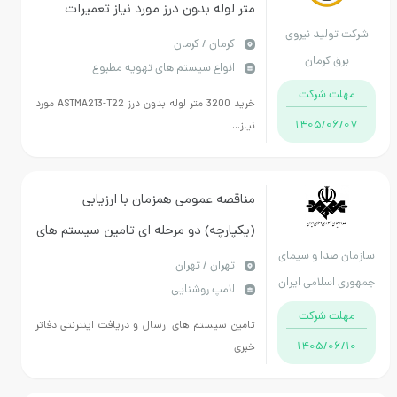
متر لوله بدون درز مورد نیاز تعمیرات
شرکت تولید نیروی
اکونومایزر بویلرهای نیروگاه شهید
كرمان / کرمان
برق کرمان
انواع سیستم های تهویه مطبوع
سلیمانی کرمان
مهلت شرکت
خرید 3200 متر لوله بدون درز ASTMA213-T22 مورد
1405/06/07
نیاز...
مناقصه عمومی همزمان با ارزیابی
(یکپارچه) دو مرحله ای تامین سیستم های
سازمان صدا و سیمای
ارسال و دریافت اینترنتی دفاتر خبری
تهران / تهران
جمهوری اسلامی ایران
لامپ روشنایی
مهلت شرکت
تامین سیستم های ارسال و دریافت اینترنتی دفاتر
1405/06/10
خبری