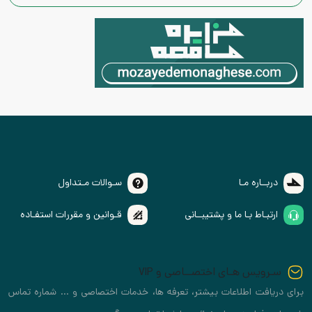
دربــاره مـا
سـوالات مـتداول
ارتبـاط بـا ما و پشتیبــانی
قـوانین و مقررات استفـاده
سـرویس هـای اختصــاصی و VIP
برای دریافت اطلاعات بیشتر، تعرفه ها، خدمات اختصاصی و ... شماره تماس