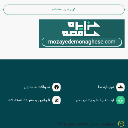
آگهی های استعلام
دربــاره مـا
سـوالات مـتداول
ارتبـاط بـا ما و پشتیبــانی
قـوانین و مقررات استفـاده
سـرویس هـای اختصــاصی و VIP