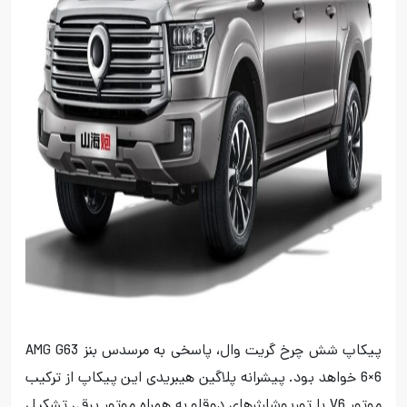
پیکاپ شش چرخ گریت وال، پاسخی به مرسدس بنز AMG G63
6×6 خواهد بود. پیشرانه پلاگین هیبریدی این پیکاپ از ترکیب
موتور V6 با توربوشارژرهای دوقلو به همراه موتور برقی تشکیل