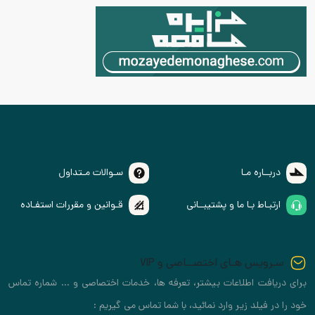
دربــاره مـا
سـوالات مـتداول
ارتبـاط بـا ما و پشتیبــانی
قـوانین و مقررات استفـاده
سـرویس هـای اختصــاصی و VIP
برای دریافت اطلاعات بیشتر، تعرفه ها، خدمات اختصاصی و ... شماره تماس
خود را در فیلد زیر وارد نمائید، با شما تماس می گیریم :