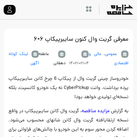
معرفی گریت وال کنون سایبرپیکاپ ۶×۶
عمومی
,
مالی و
عاطفه
لینک کوتاه
اقتصادی
دهقانی
آگهی
۱۴۰۲/۰۲/۰۴
خودروساز چینی گریت وال از پیکاپ 6 چرخ کانن سایبرپیکاپ
پرده برداشت. وانت CyberP!ckup نه یک خودرو کانسپت، بلکه
نسخه‌ای تولیدی خواهد بود!
به گزارش
مزایده مناقصه
، گریت وال کانن سایبرپیکاپ در واقع
نسخه ارتقایافته گریت وال کانن شانهای محسوب می‌شود.
اضافه کردن محور سوم به این خودرو با چالش‌های فراوانی برای