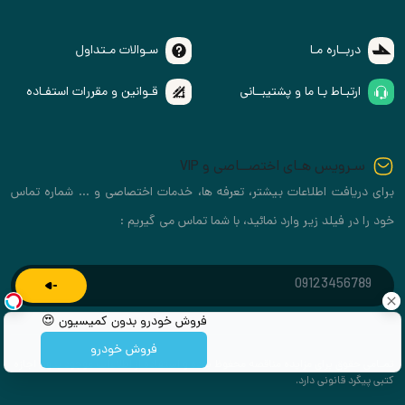
دربــاره مـا
سـوالات مـتداول
ارتبـاط بـا ما و پشتیبــانی
قـوانین و مقررات استفـاده
سـرویس هـای اختصــاصی و VIP
برای دریافت اطلاعات بیشتر، تعرفه ها، خدمات اختصاصی و ... شماره تماس
خود را در فیلد زیر وارد نمائید، با شما تماس می گیریم :
فروش خودرو بدون کمیسیون 😍
فروش خودرو
تمـامی حقوق برای مزایده مناقصه محفوظ بوده و استفاده از اطلاعات موجود بدون اجازه
کتبی پیگرد قانونی دارد.