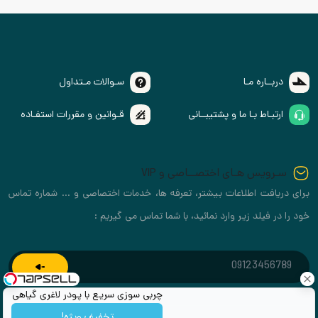
دربــاره مـا
سـوالات مـتداول
ارتبـاط بـا ما و پشتیبــانی
قـوانین و مقررات استفـاده
سـرویس هـای اختصــاصی و VIP
برای دریافت اطلاعات بیشتر، تعرفه ها، خدمات اختصاصی و ... شماره تماس
خود را در فیلد زیر وارد نمائید، با شما تماس می گیریم :
چربی سوزی سریع با پودر لاغری گیاهی
تخفیف ویژه!