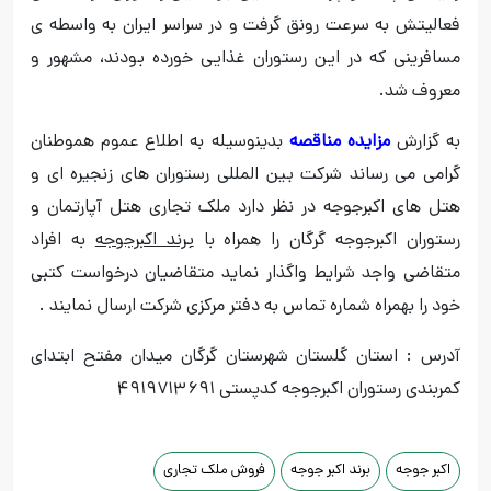
فعالیتش به سرعت رونق گرفت و در سراسر ایران به واسطه ی
مسافرینی که در این رستوران غذایی خورده بودند، مشهور و
معروف شد.
به گزارش
مزایده مناقصه
بدینوسیله به اطلاع عموم هموطنان
گرامی می رساند شرکت بین المللی رستوران های زنجیره ای و
هتل های اکبرجوجه در نظر دارد ملک تجاری هتل آپارتمان و
رستوران اکبرجوجه گرگان را همراه با
برند اکبرجوجه
به افراد
متقاضی واجد شرایط واگذار نماید متقاضیان درخواست کتبی
خود را بهمراه شماره تماس به دفتر مرکزی شرکت ارسال نمایند .
آدرس : استان گلستان شهرستان گرگان میدان مفتح ابتدای
کمربندی رستوران اکبرجوجه کدپستی ۴۹۱۹۷۱۳۶۹۱
اکبر جوجه
برند اکبر جوجه
فروش ملک تجاری