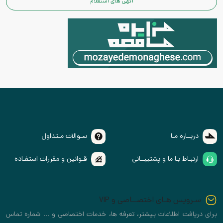
آگهی های استعلام
دربــاره مـا
سـوالات مـتداول
ارتبـاط بـا ما و پشتیبــانی
قـوانین و مقررات استفـاده
سـرویس هـای اختصــاصی و VIP
برای دریافت اطلاعات بیشتر، تعرفه ها، خدمات اختصاصی و ... شماره تماس