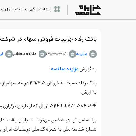
مشاهده آگهی ها
صفحه اول مج
بانک رفاه جزییات فروش سهام در شركت پا
مزایده
عاطفه دهقانی
لی
۱۴۰۳/۰۳/۰۸
به گزارش
مزایده مناقصه
؛
به ارزش
۱،۵۴۲،۱۰۱،۸۸۱،۵۷۶،۰۳۲ریال که از طریق برگزاری مزایده عمومی به اشخص حقیقی و حقوقی انجام می شود را اعلام کرد.
شماره شناسه ملی به همراه کد ملی درساعات ادرای به 