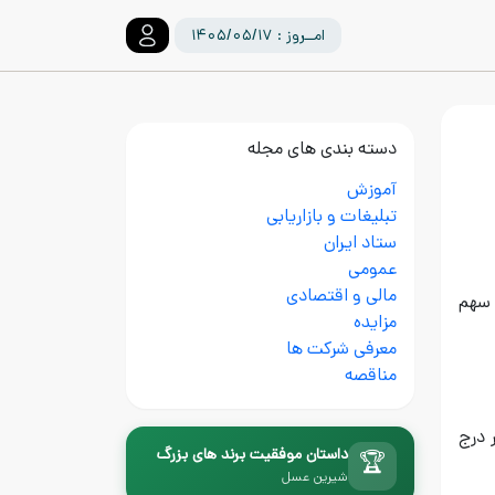
امــروز : ۱۴۰۵/۰۵/۱۷
دسته بندی های مجله
آموزش
تبلیغات و بازاریابی
ستاد ایران
عمومی
مالی و اقتصادی
نک رفاه نسبت به فروش ۴۹/۳۵ درصد سهام از شرکت پالایش نفت امام خمینی (ره) شازندبه تعداد ۵۹/۹۵۹/۶۳۶/۱۲۸ سهم
مزایده
معرفی شرکت ها
مناقصه
ل بر درج
داستان موفقیت برند های بزرگ
🏆
شیرین عسل