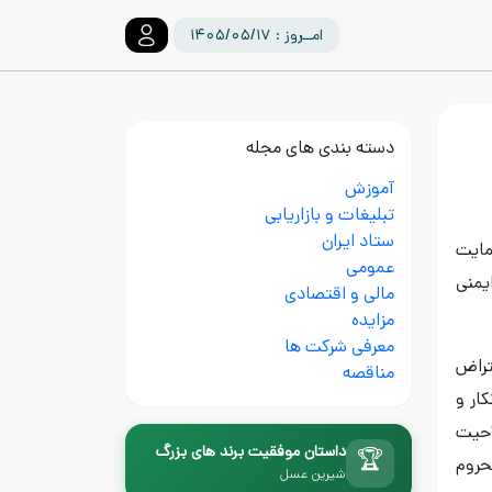
امــروز : ۱۴۰۵/۰۵/۱۷
دسته بندی های مجله
آموزش
تبلیغات و بازاریابی
ستاد ایران
مایت
عمومی
یمنی
مالی و اقتصادی
مزایده
معرفی شرکت ها
جبات اعتراض
مناقصه
ار و
احیت
داستان موفقیت برند های بزرگ
🏆
حروم
شیرین عسل