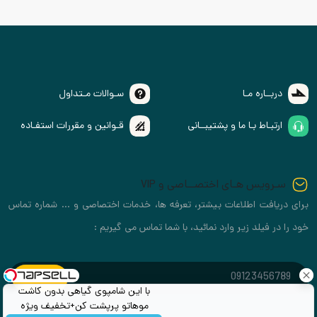
دربــاره مـا
سـوالات مـتداول
ارتبـاط بـا ما و پشتیبــانی
قـوانین و مقررات استفـاده
سـرویس هـای اختصــاصی و VIP
برای دریافت اطلاعات بیشتر، تعرفه ها، خدمات اختصاصی و ... شماره تماس
خود را در فیلد زیر وارد نمائید، با شما تماس می گیریم :
با این شامپوی گیاهی بدون کاشت
موهاتو پرپشت کن+تخفیف ویژه