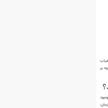
غیاب
ه بر
؟
وجود
مان،