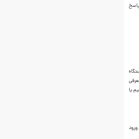
اسخ
تگاه
عرفی
م یا
ورود