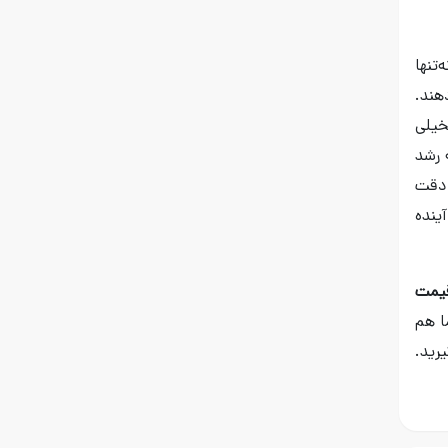
تنها
دهند.
خیلی
 رشد
 دقت
ینده
یمت
ا هم
رید.