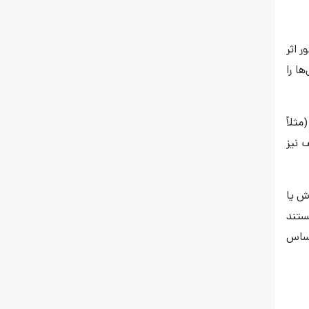
 اثر
ا را
ثلاً
 نیز
ش یا
ستند
حساس