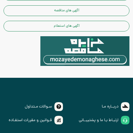
آگهی های مناقصه
آگهی های استعلام
دربــاره مـا
سـوالات مـتداول
ارتبـاط بـا ما و پشتیبــانی
قـوانین و مقررات استفـاده