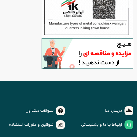
دربــاره مـا
سـوالات مـتداول
ارتبـاط بـا ما و پشتیبــانی
قـوانین و مقررات استفـاده