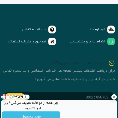
دربــاره مـا
سـوالات مـتداول
ارتبـاط بـا ما و پشتیبــانی
قـوانین و مقررات استفـاده
سـرویس هـای اختصــاصی و VIP
برای دریافت اطلاعات بیشتر، تعرفه ها، خدمات اختصاصی و ... شماره تماس
خود را در فیلد زیر وارد نمائید، با شما تماس می گیریم :
چرا همه از موهات تعریف می‌کنن؟ راز
این تغییره...
خرید محصول